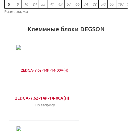
S
8
16
24
33
41
49
57
66
74
82
90
99
107
11
Размеры, мм
Клеммные блоки DEGSON
2EDGA-7.62-14P-14-00A(H)
По запросу