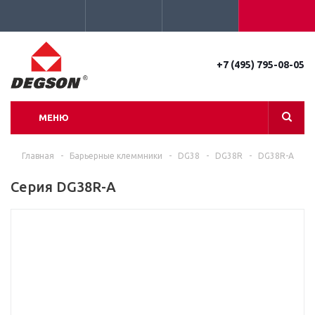
+7 (495) 795-08-05
МЕНЮ
Главная
-
Барьерные клеммники
-
DG38
-
DG38R
-
DG38R-A
Серия DG38R-A