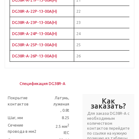
DG38R-A-21P-13-00A(H)
21
Че
DG38R-A-22P-13-00A(H)
22
Че
DG38R-A-23P-13-00A(H)
23
Че
DG38R-A-24P-13-00A(H)
24
Че
DG38R-A-25P-13-00A(H)
25
Че
DG38R-A-26P-13-00A(H)
26
Че
Спецификация DG38R-A
Покрытие
Латунь,
Как
контактов
луженая
заказать?
, 0.8t
Для заказа DG38R-A с
Шаг, мм
8.25
необходимым
количеством
Сечение
2
2.5 мм
контактов перейдите
провода в мм2
IEC
по ссылке на нужную
позицию из таблицы