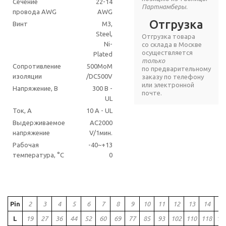
Сечение
22-14
Партнамберы
.
провода AWG
AWG
Отгрузка
Винт
M3,
Steel,
Отгрузка товара
Ni-
со склада в Москве
осуществляется
Plated
только
Сопротивление
500MoM
по предварительному
изоляции
/DC500V
заказу по телефону
или электронной
Напряжение, В
300 В -
почте.
UL
Ток, А
10 A - UL
Выдерживаемое
AC2000
напряжение
V/1мин.
Рабочая
-40~+13
температура, °C
0
Pin
2
3
4
5
6
7
8
9
10
11
12
13
14
15
L
19
27
36
44
52
60
69
77
85
93
102
110
118
12