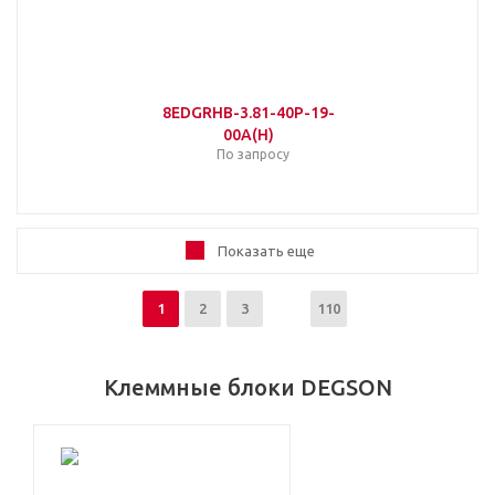
8EDGRHB-3.81-40P-19-
00A(H)
По запросу
Показать еще
1
2
3
110
Клеммные блоки DEGSON