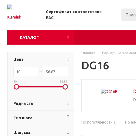
Сертификат соответствия
EAC
КАТАЛОГ
Главная
-
Барьерные клеммн
Цена
DG16
10
56.87
D
Рядность
Тип шага
По популярности
По ал
Шаг, мм