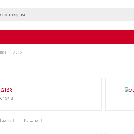
ики
-
DG16
DG16R
G16R-B
фавиту
По цене