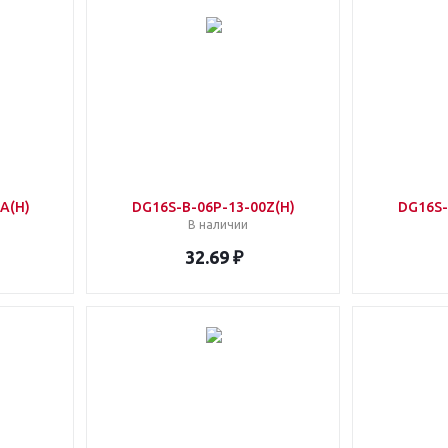
A(H)
DG16S-B-06P-13-00Z(H)
DG16S-
В наличии
32.69 ₽