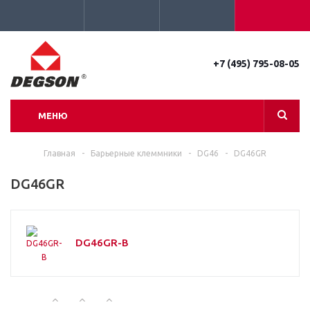
+7 (495) 795-08-05
МЕНЮ
Главная
-
Барьерные клеммники
-
DG46
-
DG46GR
DG46GR
DG46GR-B