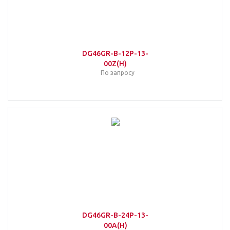
DG46GR-B-12P-13-
00Z(H)
По запросу
DG46GR-B-24P-13-
00A(H)