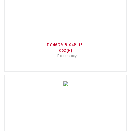
DG46GR-B-04P-13-
00Z(H)
По запросу