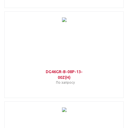
DG46GR-B-08P-13-
00Z(H)
По запросу