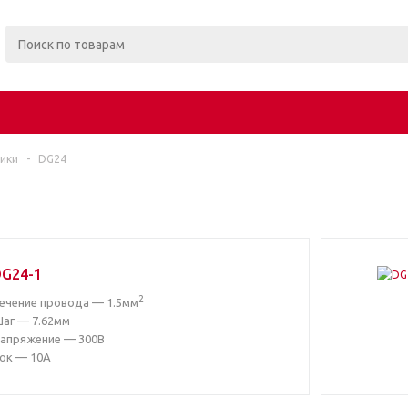
ики
-
DG24
DG24-1
2
ечение провода — 1.5мм
аг — 7.62мм
апряжение — 300В
ок — 10А