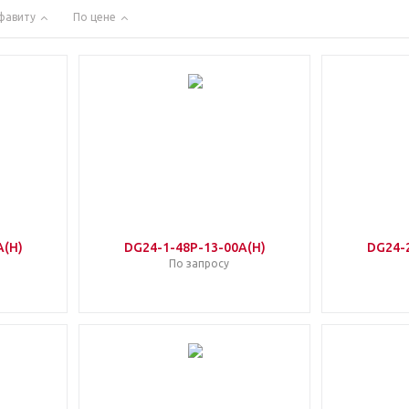
фавиту
По цене
A(H)
DG24-1-48P-13-00A(H)
DG24-
По запросу