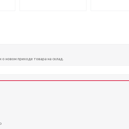
м о новом приходе товара на склад.
р