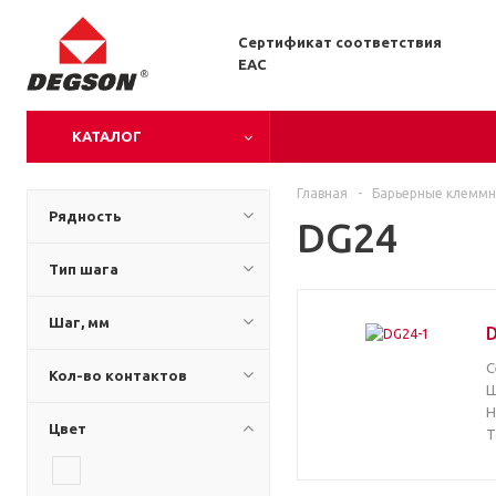
Сертификат соответствия
EAC
КАТАЛОГ
Главная
-
Барьерные клеммн
Рядность
DG24
Тип шага
Шаг, мм
С
Кол-во контактов
Ш
Н
Цвет
Т