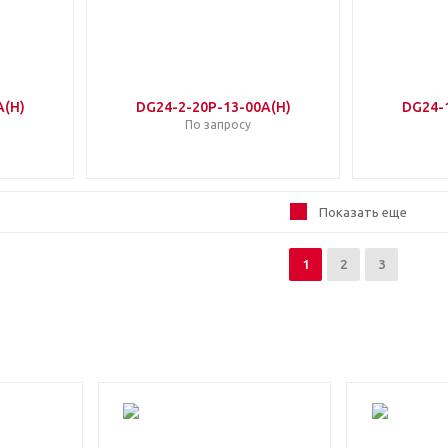
A(H)
DG24-2-20P-13-00A(H)
DG24-
По запросу
Показать еще
1
2
3