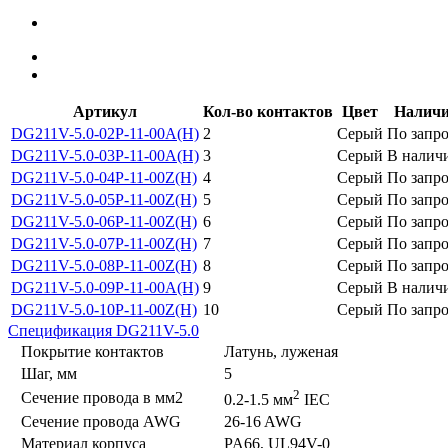
Артикул
Кол-во контактов
Цвет
Наличи
DG211V-5.0-02P-11-00A(H)
2
Серый
По запр
DG211V-5.0-03P-11-00A(H)
3
Серый
В налич
DG211V-5.0-04P-11-00Z(H)
4
Серый
По запр
DG211V-5.0-05P-11-00Z(H)
5
Серый
По запр
DG211V-5.0-06P-11-00Z(H)
6
Серый
По запр
DG211V-5.0-07P-11-00Z(H)
7
Серый
По запр
DG211V-5.0-08P-11-00Z(H)
8
Серый
По запр
DG211V-5.0-09P-11-00A(H)
9
Серый
В налич
DG211V-5.0-10P-11-00Z(H)
10
Серый
По запр
Спецификация DG211V-5.0
Покрытие контактов
Латунь, луженая
Шаг, мм
5
2
Сечение провода в мм2
0.2-1.5 мм
IEC
Сечение провода AWG
26-16 AWG
Материал корпуса
PA66, UL94V-0