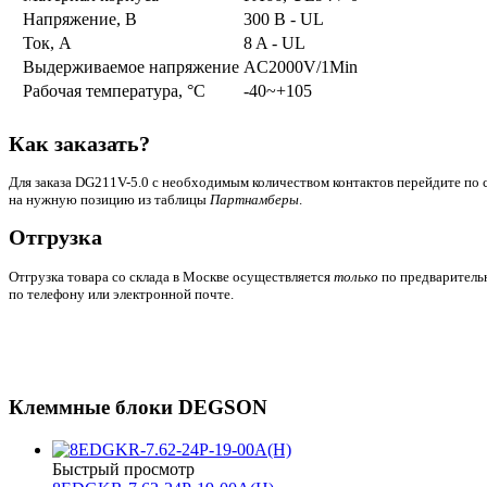
Напряжение, В
300 В - UL
Ток, А
8 A - UL
Выдерживаемое напряжение
AC2000V/1Min
Рабочая температура, °C
-40~+105
Как заказать?
Для заказа DG211V-5.0 с необходимым количеством контактов перейдите по 
на нужную позицию из таблицы
Партнамберы
.
Отгрузка
Отгрузка товара со склада в Москве осуществляется
только
по предваритель
по телефону или электронной почте.
Клеммные блоки DEGSON
Быстрый просмотр