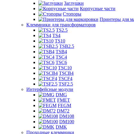
Заглушки
Корпусные части
Стопоры
Принтеры для м
Клеммники для трансформаторов
TS2.5
TS4
TS10
TSB2.5
TSB4
TSC4
TSC6
TSC10
TSCB4
TSCF4
TSF2.5
Интерфейсные модули
DMG
FMET
FEGM
DM72
DM108
DM100
DMK
Проходные клеммники