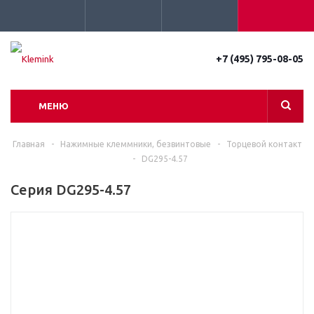
+7 (495) 795-08-05
МЕНЮ
Главная
-
Нажимные клеммники, безвинтовые
-
Торцевой контакт
-
DG295-4.57
Серия DG295-4.57