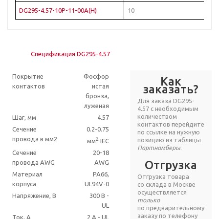
DG295-4.57-10P-11-00A(H)
10
Б
Спецификация DG295-4.57
Покрытие
Фосфор
Как
контактов
истая
заказать?
бронза,
Для заказа DG295-
луженая
4.57 с необходимым
количеством
Шаг, мм
4.57
контактов перейдите
Сечение
0.2-0.75
по ссылке на нужную
провода в мм2
2
позицию из таблицы
мм
IEC
Партнамберы
.
Сечение
20-18
Отгрузка
провода AWG
AWG
Материал
PA66,
Отгрузка товара
корпуса
UL94V-0
со склада в Москве
осуществляется
Напряжение, В
300 В -
только
UL
по предварительному
заказу по телефону
Ток, А
2 A - UL