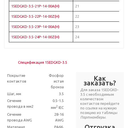
15EDGKD-3.5-21P-14-00A(H)
21
Зе
15EDGKD-3.5-22P-14-00Z(H)
22
Зе
15EDGKD-3.5-23P-14-00A(H)
23
Зе
15EDGKD-3.5-24P-14-00Z(H)
24
Зе
Спецификация 15EDGKD-3.5
Покрытие
Фосфор
Как
контактов
истая
заказать?
бронза
Для заказа 15EDGKD-
Шаг, мм
3.5
3.5 с необходимым
количеством
Сечение
0.5-1.5
контактов перейдите
провода в мм2
2
мм
IEC
по ссылке на нужную
позицию из таблицы
Сечение
28-16
Партнамберы
.
провода AWG
AWG
Отгрузка
Материал
PA66,