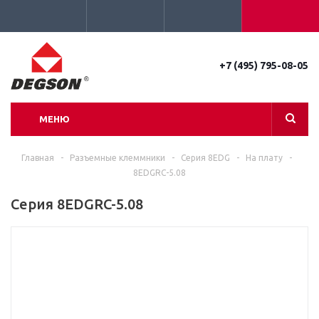
+7 (495) 795-08-05
МЕНЮ
Главная
-
Разъемные клеммники
-
Серия 8EDG
-
На плату
-
8EDGRC-5.08
Серия 8EDGRC-5.08