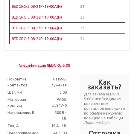
8EDGRC-5.08-21P-19-00A(H)
21
8EDGRC-5.08-22P-19-00A(H)
22
8EDGRC-5.08-23P-19-00A(H)
23
8EDGRC-5.08-24P-19-00A(H)
24
Спецификация 8EDGRC-5.08
Покрытие
Латунь,
Как
контактов
луженая
заказать?
Шаг, мм
5.08
Для заказа 8EDGRC-
5.08 с необходимым
Материал
PA66,
количеством
корпуса
UL94V-0
контактов перейдите
Напряжение, В
300 В -
по ссылке на нужную
позицию из таблицы
UL
Партнамберы
.
Ток, А
15 A - UL
Отгрузка
Выдерживаемое
AC2500