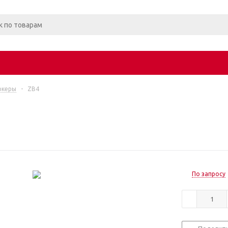
ркеры
-
ZB4
По запросу