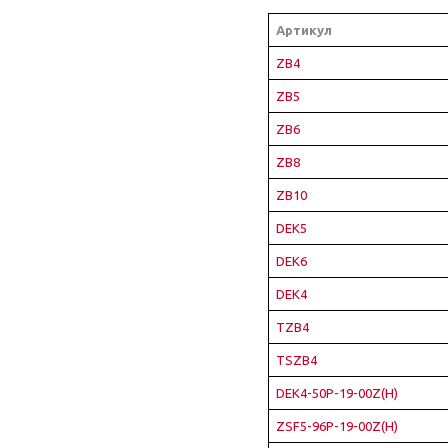
Артикул
ZB4
ZB5
ZB6
ZB8
ZB10
DEK5
DEK6
DEK4
TZB4
TSZB4
DEK4-50P-19-00Z(H)
ZSF5-96P-19-00Z(H)