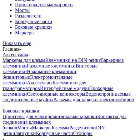
Принтеры для маркировки
Мосты
Разделители
Корпусные части
Боковые крышки
Маркеры
Показать еще
Главная
-
Аксессуары
Маркеры для клемм
Клеммники на DIN рейку
Барьерные
клеммники
Разъемные клеммники
Винтовые
клеммники
Нажимные клеммники,
безвинтовые
Электромонтажные
клеммники
Аксессуары
Клеммники для
трансформаторов
Интерфейсные модули
Проходные
клеммники
Светодиодные коннекторы
Водонепроницаемые
соединительные муфты
Разъемы для зарядки электромобилей
-
Боковые крышки
Принтеры для маркировки
Боковые крышки
Контакты для
соединения клеммных
блоков
Мосты
Маркеры
Клеммы
Разделители
DIN
рейки
Заглушки
Корпусные части
Стопоры
-