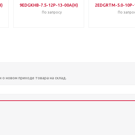
H)
9EDGKHB-7.5-12P-13-00A(H)
2EDGRTM-5.0-10P-
По запросу
По запро
м о новом приходе товара на склад.