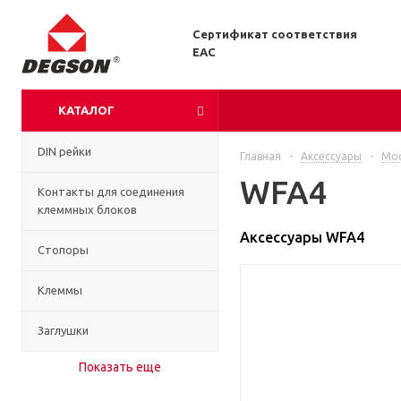
Сертификат соответствия
EAC
КАТАЛОГ
DIN рейки
Главная
-
Аксессуары
-
Мо
WFA4
Контакты для соединения
клеммных блоков
Аксессуары WFA4
Стопоры
Клеммы
Заглушки
Показать еще