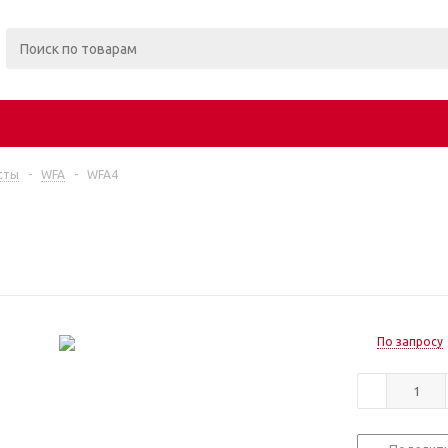
сты
-
WFA
-
WFA4
По запросу