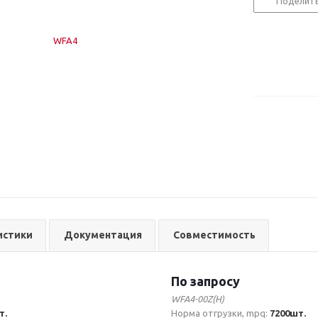
Поделит
истики
Документация
Совместимость
По запросу
WFA4-00Z(H)
т.
Норма отгрузки, mpq:
7200шт.