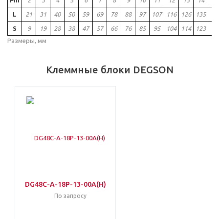
Pin
2
3
4
5
6
7
8
9
10
11
12
13
14
15
L
21
31
40
50
59
69
78
88
97
107
116
126
135
14
S
9
19
28
38
47
57
66
76
85
95
104
114
123
13
Размеры, мм
Клеммные блоки DEGSON
DG48C-A-18P-13-00A(H)
По запросу