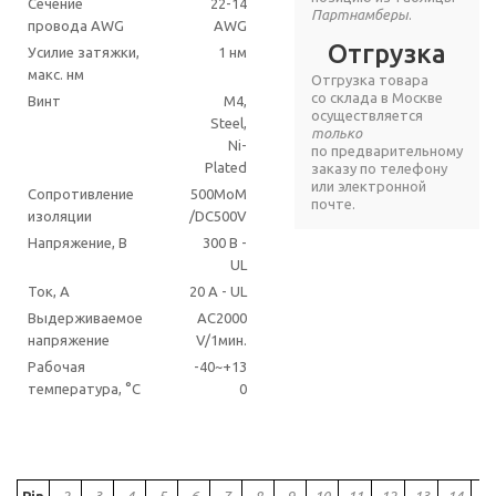
Сечение
22-14
Партнамберы
.
провода AWG
AWG
Отгрузка
Усилие затяжки,
1 нм
макс. нм
Отгрузка товара
со склада в Москве
Винт
M4,
осуществляется
Steel,
только
Ni-
по предварительному
Plated
заказу по телефону
или электронной
Сопротивление
500MoM
почте.
изоляции
/DC500V
Напряжение, В
300 В -
UL
Ток, А
20 A - UL
Выдерживаемое
AC2000
напряжение
V/1мин.
Рабочая
-40~+13
температура, °C
0