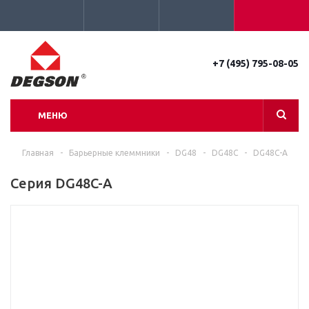
+7 (495) 795-08-05
МЕНЮ
Главная
-
Барьерные клеммники
-
DG48
-
DG48C
-
DG48C-A
Серия DG48C-A