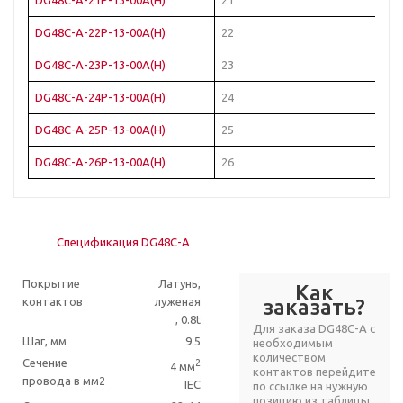
DG48C-A-21P-13-00A(H)
21
Че
DG48C-A-22P-13-00A(H)
22
Че
DG48C-A-23P-13-00A(H)
23
Че
DG48C-A-24P-13-00A(H)
24
Че
DG48C-A-25P-13-00A(H)
25
Че
DG48C-A-26P-13-00A(H)
26
Че
Спецификация DG48C-A
Покрытие
Латунь,
Как
контактов
луженая
заказать?
, 0.8t
Для заказа DG48C-A с
Шаг, мм
9.5
необходимым
количеством
Сечение
2
4 мм
контактов перейдите
провода в мм2
IEC
по ссылке на нужную
позицию из таблицы