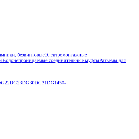
мники, безвинтовые
Электромонтажные
ы
Водонепроницаемые соединительные муфты
Разъемы для
DG22
DG23
DG30
DG31
DG1450-