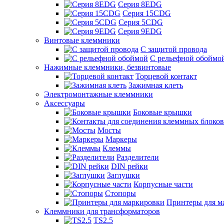
Серия 8EDG
Серия 15CDG
Серия 5CDG
Серия 9EDG
Винтовые клеммники
С защитой провода
C рельефной обоймо
Нажимные клеммники, безвинтовые
Торцевой контакт
Зажимная клеть
Электромонтажные клеммники
Аксессуары
Боковые крышки
Мосты
Маркеры
Клеммы
Разделители
DIN рейки
Заглушки
Корпусные части
Стопоры
Принтеры для м
Клеммники для трансформаторов
TS2.5