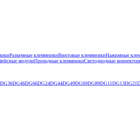
ники
Разъемные клеммники
Винтовые клеммники
Нажимные клем
фейсные модули
Проходные клеммники
Светодиодные коннектор
DG36
DG46
DG66
DG24
DG44
DG49
DG69
DG89
DG11
DG13
DG21