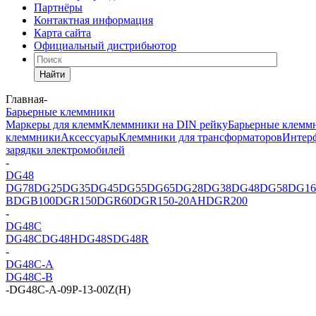
Партнёры
Контактная информация
Карта сайта
Официальный дистрибьютор
Найти
Главная
-
Барьерные клеммники
Маркеры для клемм
Клеммники на DIN рейку
Барьерные клемм
клеммники
Аксессуары
Клеммники для трансформаторов
Интер
зарядки электромобилей
-
DG48
DG78
DG25
DG35
DG45
DG55
DG65
DG28
DG38
DG48
DG58
DG16
B
DGB100
DGR150
DGR60
DGR150-20AH
DGR200
-
DG48C
DG48C
DG48H
DG48S
DG48R
-
DG48C-A
DG48C-B
-
DG48C-A-09P-13-00Z(H)