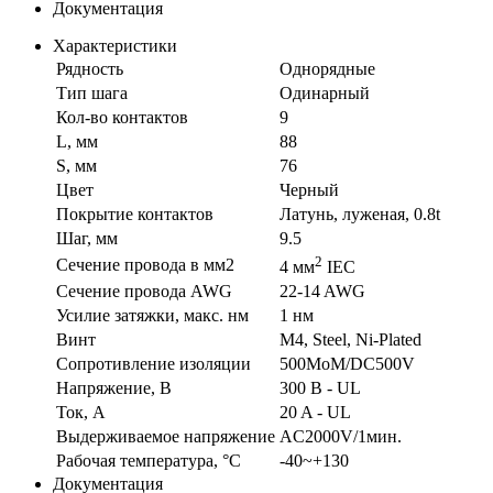
Документация
Характеристики
Рядность
Однорядные
Тип шага
Одинарный
Кол-во контактов
9
L, мм
88
S, мм
76
Цвет
Черный
Покрытие контактов
Латунь, луженая, 0.8t
Шаг, мм
9.5
2
Сечение провода в мм2
4 мм
IEC
Сечение провода AWG
22-14 AWG
Усилие затяжки, макс. нм
1 нм
Винт
M4, Steel, Ni-Plated
Сопротивление изоляции
500MoM/DC500V
Напряжение, В
300 В - UL
Ток, А
20 A - UL
Выдерживаемое напряжение
AC2000V/1мин.
Рабочая температура, °C
-40~+130
Документация