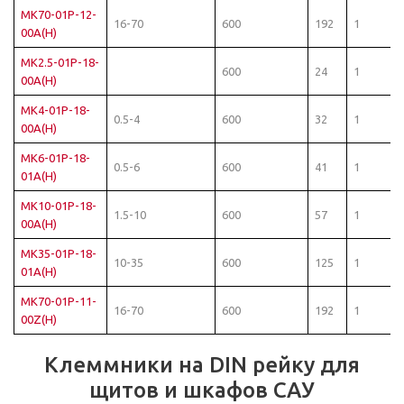
MK70-01P-12-
16-70
600
192
1
00A(H)
MK2.5-01P-18-
600
24
1
00A(H)
MK4-01P-18-
0.5-4
600
32
1
00A(H)
MK6-01P-18-
0.5-6
600
41
1
01A(H)
MK10-01P-18-
1.5-10
600
57
1
00A(H)
MK35-01P-18-
10-35
600
125
1
01A(H)
MK70-01P-11-
16-70
600
192
1
00Z(H)
Клеммники на DIN рейку для
щитов и шкафов САУ