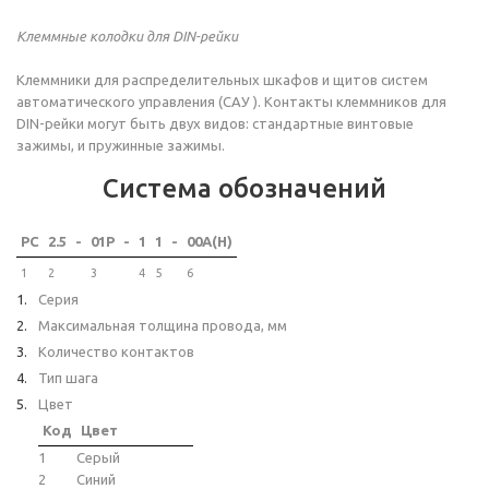
Клеммные колодки для DIN-рейки
Клеммники для распределительных шкафов и щитов систем
автоматического управления (САУ ). Контакты клеммников для
DIN-рейки могут быть двух видов: стандартные винтовые
зажимы, и пружинные зажимы.
Система обозначений
PC
2.5
-
01P
-
1
1
-
00A(H)
1
2
3
4
5
6
Серия
Максимальная толщина провода, мм
Количество контактов
Тип шага
Цвет
Код
Цвет
1
Серый
2
Синий