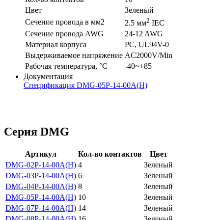
Цвет
Зеленый
2
Сечение провода в мм2
2.5 мм
IEC
Сечение провода AWG
24-12 AWG
Материал корпуса
PC, UL94V-0
Выдерживаемое напряжение
AC2000V/Min
Рабочая температура, °C
-40~+85
Документация
Спецификация DMG-05P-14-00A(H)
Серия DMG
Артикул
Кол-во контактов
Цвет
DMG-02P-14-00A(H)
4
Зеленый
DMG-03P-14-00A(H)
6
Зеленый
DMG-04P-14-00A(H)
8
Зеленый
DMG-05P-14-00A(H)
10
Зеленый
DMG-07P-14-00A(H)
14
Зеленый
DMG-08P-14-00A(H)
16
Зеленый