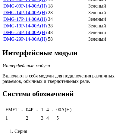
DMG-09P-14-00A(H)
18
Зеленый
DMG-14P-14-00A(H)
28
Зеленый
DMG-17P-14-00A(H)
34
Зеленый
DMG-19P-14-00A(H)
38
Зеленый
DMG-24P-14-00A(H)
48
Зеленый
DMG-29P-14-00A(H)
58
Зеленый
Интерфейсные модули
Интерфейсные модули
Включают в себя модули для подключения различных
разъемов, обычных и твердотельных реле.
Система обозначений
FMET
-
04P
-
1
4
-
00A(H)
1
2
3
4
5
Серия