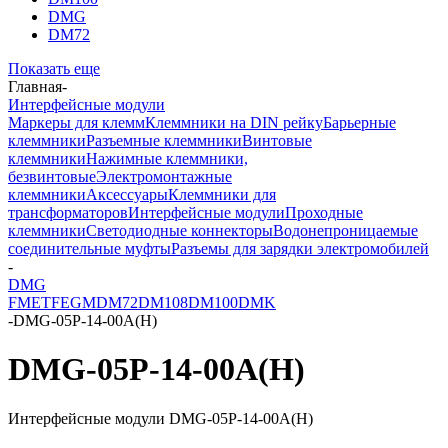
DMG
DM72
Показать еще
Главная
-
Интерфейсные модули
Маркеры для клемм
Клеммники на DIN рейку
Барьерные
клеммники
Разъемные клеммники
Винтовые
клеммники
Нажимные клеммники,
безвинтовые
Электромонтажные
клеммники
Аксессуары
Клеммники для
трансформаторов
Интерфейсные модули
Проходные
клеммники
Светодиодные коннекторы
Водонепроницаемые
соединительные муфты
Разъемы для зарядки электромобилей
-
DMG
FMET
FEGM
DM72
DM108
DM100
DMK
-
DMG-05P-14-00A(H)
DMG-05P-14-00A(H)
Интерфейсные модули DMG-05P-14-00A(H)