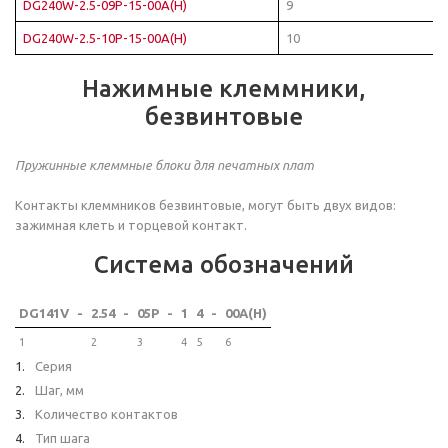
DG240W-2.5-09P-15-00A(H)
9
DG240W-2.5-10P-15-00A(H)
10
Нажимные клеммники,
безвинтовые
Пружинные клеммные блоки для печатных плат
Контакты клеммников безвинтовые, могут быть двух видов:
зажимная клеть и торцевой контакт.
Система обозначений
DG141V
-
2.54
-
05P
-
1
4
-
00A(H)
1
2
3
4
5
6
Серия
Шаг, мм
Количество контактов
Тип шага