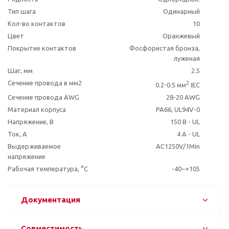
Тип шага
Одинарный
Кол-во контактов
10
Цвет
Оранжевый
Покрытие контактов
Фосфористая бронза,
луженая
Шаг, мм
2.5
Сечение провода в мм2
2
0.2-0.5 мм
IEC
Сечение провода AWG
28-20 AWG
Материал корпуса
PA66, UL94V-0
Напряжение, В
150 В - UL
Ток, А
4 A - UL
Выдерживаемое
AC1250V/1Min
напряжение
Рабочая температура, °C
-40~+105
Документация
Совместимость