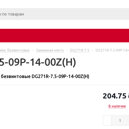
ки, безвинтовые
-
Зажимная клеть
-
DG271R-7.5
-
DG271R-7.5-09P-14-
5-09P-14-00Z(H)
безвинтовые DG271R-7.5-09P-14-00Z(H)
204.75
В наличии