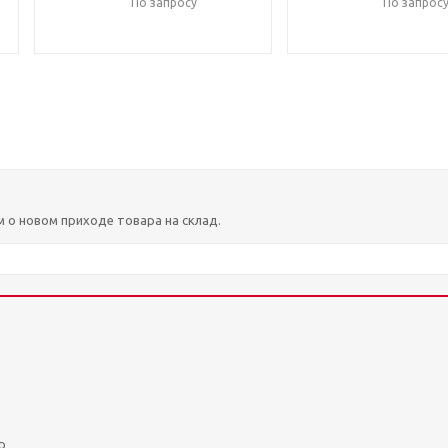
По запросу
По запрос
м о новом приходе товара на склад.
р