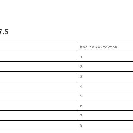
7.5
Кол-во контактов
1
2
3
4
5
6
7
8