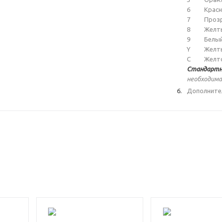
6
Крас
7
Проз
8
Желт
9
Белы
Y
Желт
C
Желт
Стандартн
необходима
Дополните