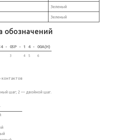
Зеленый
Зеленый
а обозначений
54
-
05P
-
1
4
-
00A(H)
3
4
5
6
о контактов
ный шаг; 2 — двойной шаг.
т
й
ый
ный
жевый