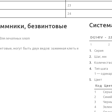
23
24
Систем
ммники, безвинтовые
DG141V
-
2.
для печатных плат
1
2
товые, могут быть двух видов: зажимная клеть и
Серия
Шаг, мм
Количеств
Тип шага
1 — одинар
Цвет
Код
Цве
1
Серы
2
Синий
3
Черн
4
Зеле
5
Оран