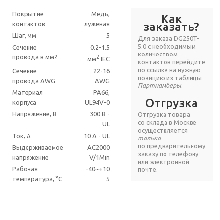
Покрытие
Медь,
Как
контактов
луженая
заказать?
Шаг, мм
5
Для заказа DG250T-
5.0 с необходимым
Сечение
0.2-1.5
количеством
провода в мм2
2
мм
IEC
контактов перейдите
по ссылке на нужную
Сечение
22-16
позицию из таблицы
провода AWG
AWG
Партнамберы
.
Материал
PA66,
Отгрузка
корпуса
UL94V-0
Напряжение, В
300 В -
Отгрузка товара
со склада в Москве
UL
осуществляется
Ток, А
10 A - UL
только
по предварительному
Выдерживаемое
AC2000
заказу по телефону
напряжение
V/1Min
или электронной
Рабочая
-40~+10
почте.
температура, °C
5