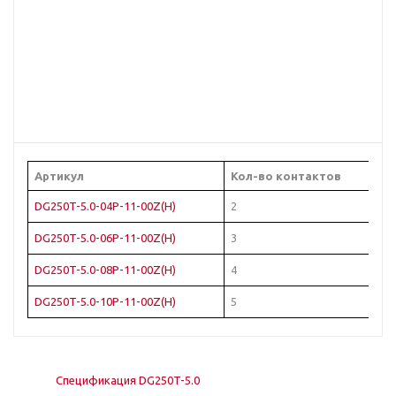
Артикул
Кол-во контактов
Ц
DG250T-5.0-04P-11-00Z(H)
2
С
DG250T-5.0-06P-11-00Z(H)
3
С
DG250T-5.0-08P-11-00Z(H)
4
С
DG250T-5.0-10P-11-00Z(H)
5
С
Спецификация DG250T-5.0