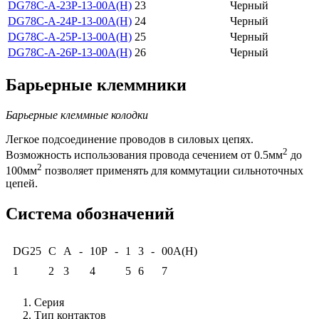
DG78C-A-23P-13-00A(H)
23
Черный
DG78C-A-24P-13-00A(H)
24
Черный
DG78C-A-25P-13-00A(H)
25
Черный
DG78C-A-26P-13-00A(H)
26
Черный
Барьерные клеммники
Барьерные клеммные колодки
Легкое подсоединение проводов в силовых цепях.
2
Возможность использования провода сечением от 0.5мм
до
2
100мм
позволяет применять для коммутации сильноточных
цепей.
Система обозначений
DG25
C
A
-
10P
-
1
3
-
00A(H)
1
2
3
4
5
6
7
Серия
Тип контактов