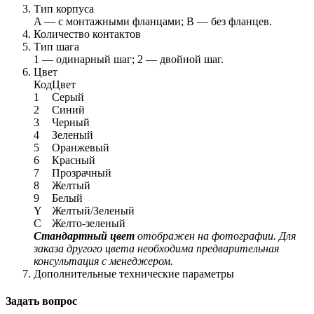
Тип корпуса
A — с монтажными фланцами; B — без фланцев.
Количество контактов
Тип шага
1 — одинарный шаг; 2 — двойной шаг.
Цвет
Код
Цвет
1
Серый
2
Синий
3
Черный
4
Зеленый
5
Оранжевый
6
Красный
7
Прозрачный
8
Желтый
9
Белый
Y
Желтый/Зеленый
C
Желто-зеленый
Стандартный цвет
отображен на фотографии. Для
заказа другого цвета необходима предварительная
консультация с менеджером.
Дополнительные технические параметры
Задать вопрос