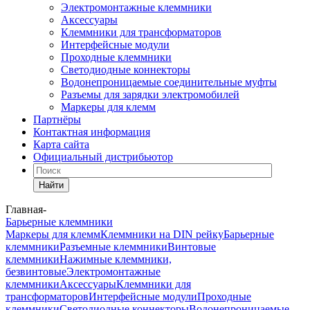
Электромонтажные клеммники
Аксессуары
Клеммники для трансформаторов
Интерфейсные модули
Проходные клеммники
Светодиодные коннекторы
Водонепроницаемые соединительные муфты
Разъемы для зарядки электромобилей
Маркеры для клемм
Партнёры
Контактная информация
Карта сайта
Официальный дистрибьютор
Найти
Главная
-
Барьерные клеммники
Маркеры для клемм
Клеммники на DIN рейку
Барьерные
клеммники
Разъемные клеммники
Винтовые
клеммники
Нажимные клеммники,
безвинтовые
Электромонтажные
клеммники
Аксессуары
Клеммники для
трансформаторов
Интерфейсные модули
Проходные
клеммники
Светодиодные коннекторы
Водонепроницаемые