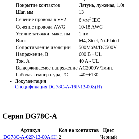
Покрытие контактов
Латунь, луженая, 1.0t
Шаг, мм
13
2
Сечение провода в мм2
6 мм
IEC
Сечение провода AWG
10-18 AWG
Усилие затяжки, макс. нм
1 нм
Винт
M4, Steel, Ni-Plated
Сопротивление изоляции
500MoM/DC500V
Напряжение, В
600 В - UL
Ток, А
40 A - UL
Выдерживаемое напряжение
AC2000V/1мин.
Рабочая температура, °C
-40~+130
Документация
Спецификация DG78C-A-16P-13-00Z(H)
Серия DG78C-A
Артикул
Кол-во контактов
Цвет
DG78C-A-02P-13-00A(H)
2
Черный