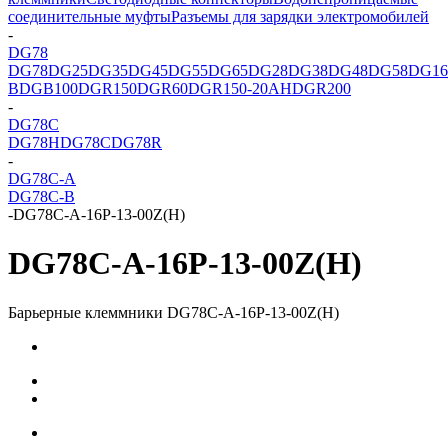
соединительные муфты
Разъемы для зарядки электромобилей
-
DG78
DG78
DG25
DG35
DG45
DG55
DG65
DG28
DG38
DG48
DG58
DG16
B
DGB100
DGR150
DGR60
DGR150-20AH
DGR200
-
DG78C
DG78H
DG78C
DG78R
-
DG78C-A
DG78C-B
-
DG78C-A-16P-13-00Z(H)
DG78C-A-16P-13-00Z(H)
Барьерные клеммники DG78C-A-16P-13-00Z(H)