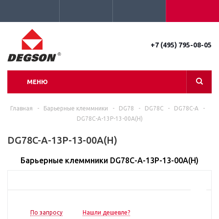
+7 (495) 795-08-05
МЕНЮ
Главная
-
Барьерные клеммники
-
DG78
-
DG78C
-
DG78C-A
-
DG78C-A-13P-13-00A(H)
DG78C-A-13P-13-00A(H)
Барьерные клеммники DG78C-A-13P-13-00A(H)
По запросу
Нашли дешевле?