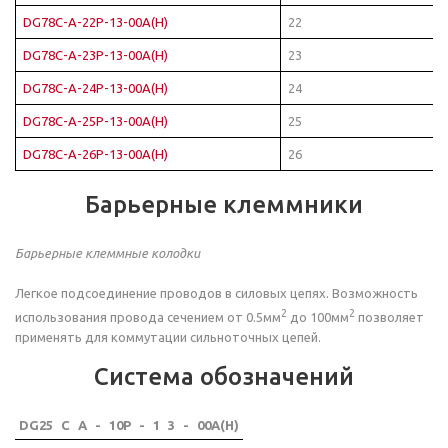
DG78C-A-22P-13-00A(H)
22
DG78C-A-23P-13-00A(H)
23
DG78C-A-24P-13-00A(H)
24
DG78C-A-25P-13-00A(H)
25
DG78C-A-26P-13-00A(H)
26
Барьерные клеммники
Барьерные клеммные колодки
Легкое подсоединение проводов в силовых цепях. Возможность
2
2
использования провода сечением от 0.5мм
до 100мм
позволяет
применять для коммутации сильноточных цепей.
Система обозначений
DG25
C
A
-
10P
-
1
3
-
00A(H)