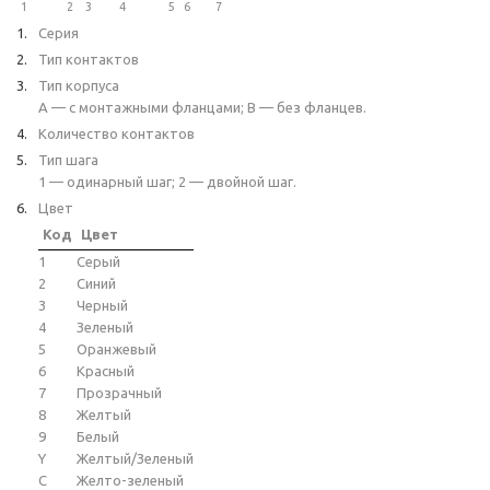
1
2
3
4
5
6
7
Серия
Тип контактов
Тип корпуса
A — с монтажными фланцами; B — без фланцев.
Количество контактов
Тип шага
1 — одинарный шаг; 2 — двойной шаг.
Цвет
Код
Цвет
1
Серый
2
Синий
3
Черный
4
Зеленый
5
Оранжевый
6
Красный
7
Прозрачный
8
Желтый
9
Белый
Y
Желтый/Зеленый
C
Желто-зеленый