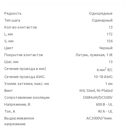
Рядность
Однорядные
Тип шага
Одинарный
Кол-во контактов
13
L, мм
172
S, мм
156
Цвет
Черный
Покрытие контактов
Латунь, луженая, 1.0t
Шаг, мм
13
Сечение провода в мм2
2
6 мм
IEC
Сечение провода AWG
10-18 AWG
Усилие затяжки, макс. нм
1 нм
Винт
M4, Steel, Ni-Plated
Сопротивление изоляции
500MoM/DC500V
Напряжение, В
600 В - UL
Ток, А
40 A - UL
Выдерживаемое
AC2000V/1мин.
напряжение