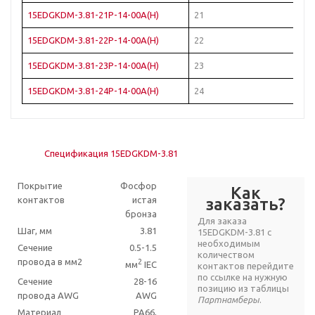
15EDGKDM-3.81-21P-14-00A(H)
21
15EDGKDM-3.81-22P-14-00A(H)
22
15EDGKDM-3.81-23P-14-00A(H)
23
15EDGKDM-3.81-24P-14-00A(H)
24
Спецификация 15EDGKDM-3.81
Покрытие
Фосфор
Как
контактов
истая
заказать?
бронза
Для заказа
Шаг, мм
3.81
15EDGKDM-3.81 с
необходимым
Сечение
0.5-1.5
количеством
провода в мм2
2
мм
IEC
контактов перейдите
по ссылке на нужную
Сечение
28-16
позицию из таблицы
провода AWG
AWG
Партнамберы
.
Материал
PA66,