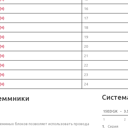
(H)
16
(H)
17
(H)
18
(H)
19
(H)
20
(H)
21
(H)
22
(H)
23
(H)
24
Систем
еммники
15EDGK
-
3.
1
2
еммных блоков позволяет использовать провода
Серия