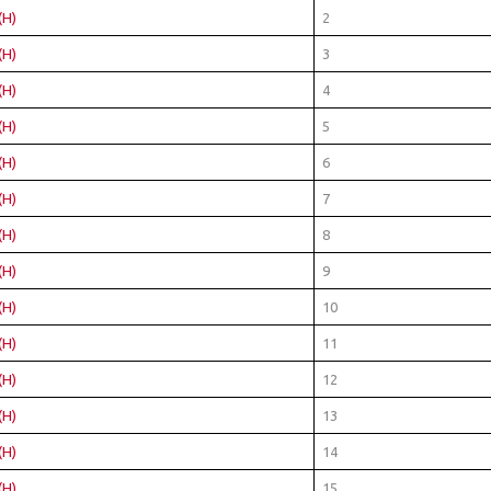
(H)
2
(H)
3
(H)
4
(H)
5
(H)
6
(H)
7
(H)
8
(H)
9
(H)
10
(H)
11
(H)
12
(H)
13
(H)
14
(H)
15