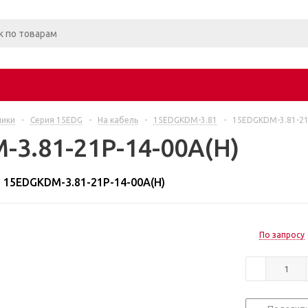
ники
-
Серия 15EDG
-
На кабель
-
15EDGKDM-3.81
-
15EDGKDM-3.81-21
3.81-21P-14-00A(H)
15EDGKDM-3.81-21P-14-00A(H)
По запросу