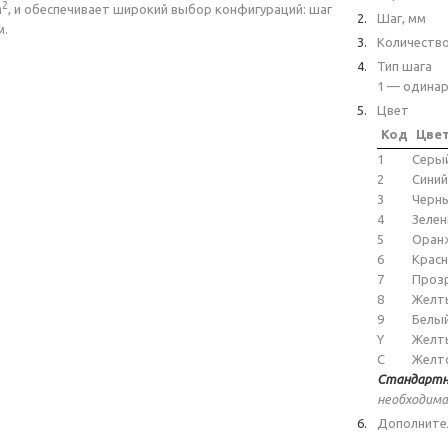
2
м
, и обеспечивает широкий выбор конфигураций: шаг
Шаг, мм
м.
Количеств
Тип шага
1 — одинар
Цвет
Код
Цве
1
Серы
2
Синий
3
Черн
4
Зеле
5
Оран
6
Крас
7
Проз
8
Желт
9
Белы
Y
Желт
C
Желт
Стандартн
необходима
Дополните