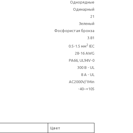
Однорядные
Одинарный
21
Зеленый
Фосфористая бронза
3.81
2
0.5-1.5 мм
IEC
28-16 AWG
PA66, UL94V-0
300 В - UL
8 A - UL
AC2000V/1Min
-40~+105
Цвет