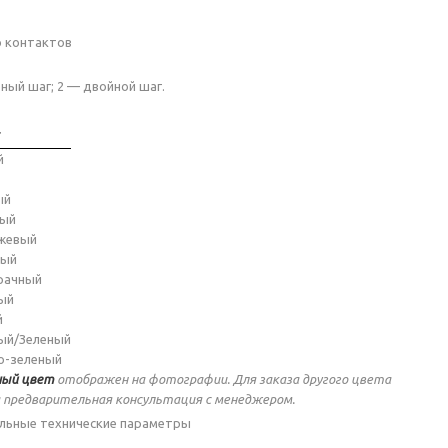
о контактов
ный шаг; 2 — двойной шаг.
т
й
ый
ный
жевый
ный
рачный
ый
й
ый/Зеленый
о-зеленый
ый цвет
отображен на фотографии. Для заказа другого цвета
 предварительная консультация с менеджером.
льные технические параметры