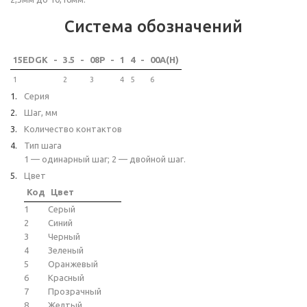
Система обозначений
15EDGK
-
3.5
-
08P
-
1
4
-
00A(H)
1
2
3
4
5
6
Серия
Шаг, мм
Количество контактов
Тип шага
1 — одинарный шаг; 2 — двойной шаг.
Цвет
Код
Цвет
1
Серый
2
Синий
3
Черный
4
Зеленый
5
Оранжевый
6
Красный
7
Прозрачный
8
Желтый