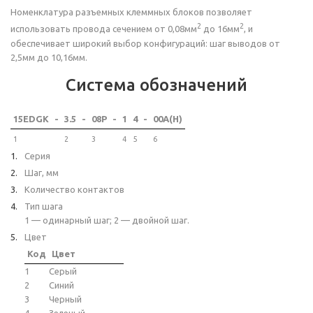
Номенклатура разъемных клеммных блоков позволяет
2
2
использовать провода сечением от 0,08мм
до 16мм
, и
обеспечивает широкий выбор конфигураций: шаг выводов от
2,5мм до 10,16мм.
Система обозначений
15EDGK
-
3.5
-
08P
-
1
4
-
00A(H)
1
2
3
4
5
6
Серия
Шаг, мм
Количество контактов
Тип шага
1 — одинарный шаг; 2 — двойной шаг.
Цвет
Код
Цвет
1
Серый
2
Синий
3
Черный
4
Зеленый