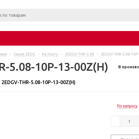
ники
-
Серия 2EDG
-
На плату
-
2EDGV-THR-5.08
-
2EDGV-THR-5.08-10P-
-5.08-10P-13-00Z(H)
В произв
2EDGV-THR-5.08-10P-13-00Z(H)
По запросу