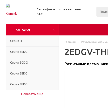
Сертификат соответствия
EAC
КАТАЛОГ
Серия HT
Главная
-
Разъемные клемм
2EDGV-THR
Серия 5EDG
Серия 5CDG
Разъемные клеммники 
Серия 2EDG
Серия 8EDG
Показать еще