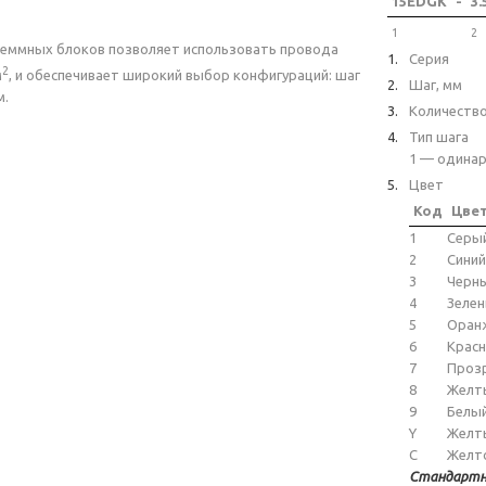
15EDGK
-
3.
1
2
еммных блоков позволяет использовать провода
Серия
2
м
, и обеспечивает широкий выбор конфигураций: шаг
Шаг, мм
м.
Количеств
Тип шага
1 — одинар
Цвет
Код
Цве
1
Серы
2
Синий
3
Черн
4
Зеле
5
Оран
6
Крас
7
Проз
8
Желт
9
Белы
Y
Желт
C
Желт
Стандартн