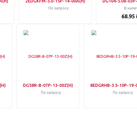
A(H)
2EDGKFM-5.0-15P-14-00A(H)
DG104-5.08-03P
По запросу
В нали
68.95 
(H)
DG58R-B-07P-13-00Z(H)
8EDGRHB-3.5-10P-19-
По запросу
По запросу