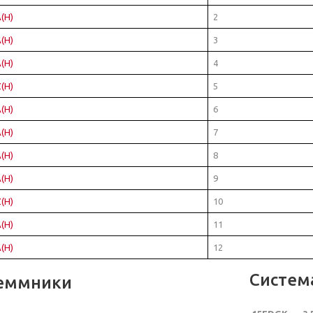
(H)
2
(H)
3
(H)
4
(H)
5
(H)
6
(H)
7
(H)
8
(H)
9
(H)
10
(H)
11
(H)
12
Систем
еммники