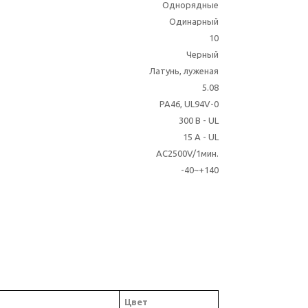
Однорядные
Одинарный
10
Черный
Латунь, луженая
5.08
PA46, UL94V-0
300 В - UL
15 A - UL
AC2500V/1мин.
-40~+140
Цвет