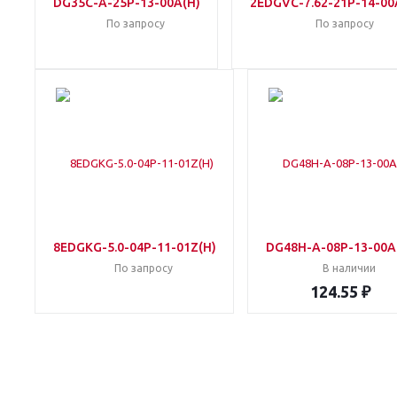
DG35C-A-25P-13-00A(H)
2EDGVC-7.62-21P-14-00
По запросу
По запросу
8EDGKG-5.0-04P-11-01Z(H)
DG48H-A-08P-13-00A
По запросу
В наличии
124.55 ₽