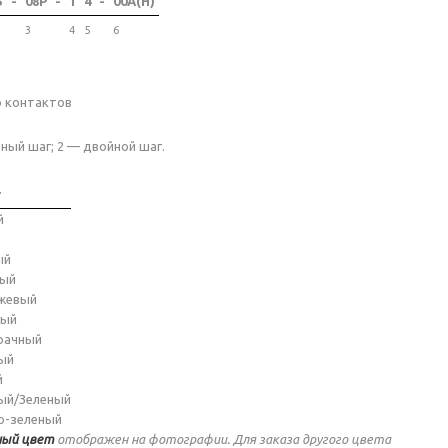
5
-
08P
-
1
4
-
00A(H)
3
4
5
6
о контактов
ный шаг; 2 — двойной шаг.
т
й
ый
ный
жевый
ный
рачный
ый
й
ый/Зеленый
о-зеленый
ый цвет
отображен на фотографии. Для заказа другого цвета