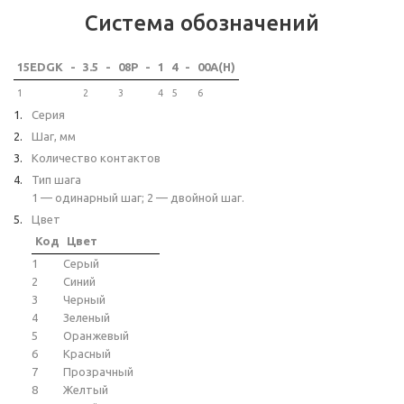
Система обозначений
15EDGK
-
3.5
-
08P
-
1
4
-
00A(H)
1
2
3
4
5
6
Серия
Шаг, мм
Количество контактов
Тип шага
1 — одинарный шаг; 2 — двойной шаг.
Цвет
Код
Цвет
1
Серый
2
Синий
3
Черный
4
Зеленый
5
Оранжевый
6
Красный
7
Прозрачный
8
Желтый