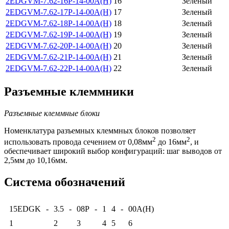
2EDGVM-7.62-16P-14-00A(H)
16
Зеленый
2EDGVM-7.62-17P-14-00A(H)
17
Зеленый
2EDGVM-7.62-18P-14-00A(H)
18
Зеленый
2EDGVM-7.62-19P-14-00A(H)
19
Зеленый
2EDGVM-7.62-20P-14-00A(H)
20
Зеленый
2EDGVM-7.62-21P-14-00A(H)
21
Зеленый
2EDGVM-7.62-22P-14-00A(H)
22
Зеленый
Разъемные клеммники
Разъемные клеммные блоки
Номенклатура разъемных клеммных блоков позволяет
2
2
использовать провода сечением от 0,08мм
до 16мм
, и
обеспечивает широкий выбор конфигураций: шаг выводов от
2,5мм до 10,16мм.
Система обозначений
15EDGK
-
3.5
-
08P
-
1
4
-
00A(H)
1
2
3
4
5
6