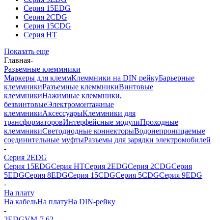
Серия 15EDG
Серия 2CDG
Серия 15CDG
Серия HT
Показать еще
Главная
-
Разъемные клеммники
Маркеры для клемм
Клеммники на DIN рейку
Барьерные
клеммники
Разъемные клеммники
Винтовые
клеммники
Нажимные клеммники,
безвинтовые
Электромонтажные
клеммники
Аксессуары
Клеммники для
трансформаторов
Интерфейсные модули
Проходные
клеммники
Светодиодные коннекторы
Водонепроницаемые
соединительные муфты
Разъемы для зарядки электромобилей
-
Серия 2EDG
Серия 15EDG
Серия HT
Серия 2EDG
Серия 2CDG
Серия
5EDG
Серия 8EDG
Серия 15CDG
Серия 5CDG
Серия 9EDG
-
На плату
На кабель
На плату
На DIN-рейку
-
2EDGVM-7.62