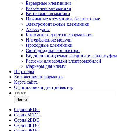
Барьерные клеммники
Разъемные клеммники
Винтовые клеммники
Нажимные клеммники, безвинтовые
Электромонтажные клеммники
Аксессуары
Клеммники для трансформаторов
Интерфейсные модули
Проходные клеммники
Светодиодные коннекторы
Водонепроницаемые соединительные муфты
Разъемы для зарядки электромобилей
Маркеры для клемм
Партнёры
Контактная информация
Карта сайта
Официальный дистрибьютор
Найти
Серия 5EDG
Серия 5CDG
Серия 2EDG
Серия 8EDG
Серия 9EDG