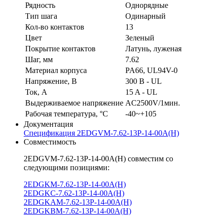
Рядность
Однорядные
Тип шага
Одинарный
Кол-во контактов
13
Цвет
Зеленый
Покрытие контактов
Латунь, луженая
Шаг, мм
7.62
Материал корпуса
PA66, UL94V-0
Напряжение, В
300 В - UL
Ток, А
15 A - UL
Выдерживаемое напряжение
AC2500V/1мин.
Рабочая температура, °C
-40~+105
Документация
Спецификация 2EDGVM-7.62-13P-14-00A(H)
Совместимость
2EDGVM-7.62-13P-14-00A(H) совместим со
следующими позициями:
2EDGKM-7.62-13P-14-00A(H)
2EDGKC-7.62-13P-14-00A(H)
2EDGKAM-7.62-13P-14-00A(H)
2EDGKBM-7.62-13P-14-00A(H)