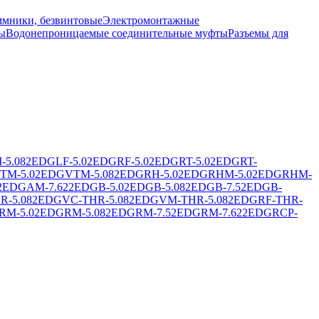
мники, безвинтовые
Электромонтажные
ы
Водонепроницаемые соединительные муфты
Разъемы для
5.08
2EDGLF-5.0
2EDGRF-5.0
2EDGRT-5.0
2EDGRT-
TM-5.0
2EDGVTM-5.08
2EDGRH-5.0
2EDGRHM-5.0
2EDGRHM-
2EDGAM-7.62
2EDGB-5.0
2EDGB-5.08
2EDGB-7.5
2EDGB-
R-5.08
2EDGVC-THR-5.08
2EDGVM-THR-5.08
2EDGRF-THR-
RM-5.0
2EDGRM-5.08
2EDGRM-7.5
2EDGRM-7.62
2EDGRCP-