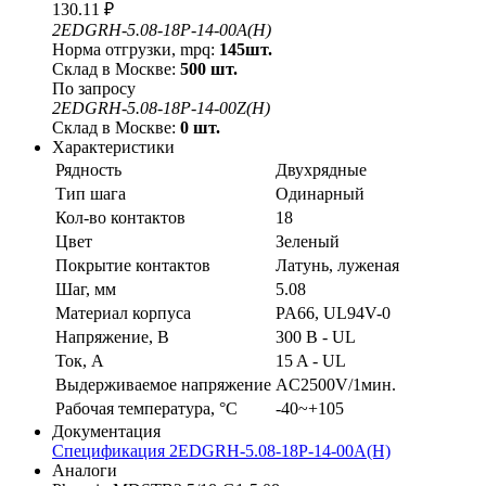
130.11 ₽
2EDGRH-5.08-18P-14-00A(H)
Норма отгрузки, mpq:
145шт.
Склад в Москве:
500 шт.
По запросу
2EDGRH-5.08-18P-14-00Z(H)
Склад в Москве:
0 шт.
Характеристики
Рядность
Двухрядные
Тип шага
Одинарный
Кол-во контактов
18
Цвет
Зеленый
Покрытие контактов
Латунь, луженая
Шаг, мм
5.08
Материал корпуса
PA66, UL94V-0
Напряжение, В
300 В - UL
Ток, А
15 A - UL
Выдерживаемое напряжение
AC2500V/1мин.
Рабочая температура, °C
-40~+105
Документация
Спецификация 2EDGRH-5.08-18P-14-00A(H)
Аналоги