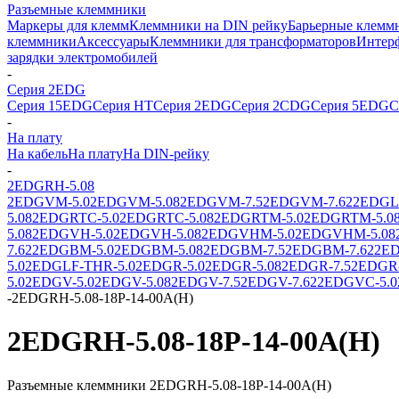
Разъемные клеммники
Маркеры для клемм
Клеммники на DIN рейку
Барьерные клемм
клеммники
Аксессуары
Клеммники для трансформаторов
Интер
зарядки электромобилей
-
Серия 2EDG
Серия 15EDG
Серия HT
Серия 2EDG
Серия 2CDG
Серия 5EDG
С
-
На плату
На кабель
На плату
На DIN-рейку
-
2EDGRH-5.08
2EDGVM-5.0
2EDGVM-5.08
2EDGVM-7.5
2EDGVM-7.62
2EDGL-
5.08
2EDGRTC-5.0
2EDGRTC-5.08
2EDGRTM-5.0
2EDGRTM-5.0
5.08
2EDGVH-5.0
2EDGVH-5.08
2EDGVHM-5.0
2EDGVHM-5.08
7.62
2EDGBM-5.0
2EDGBM-5.08
2EDGBM-7.5
2EDGBM-7.62
2ED
5.0
2EDGLF-THR-5.0
2EDGR-5.0
2EDGR-5.08
2EDGR-7.5
2EDGR-
5.0
2EDGV-5.0
2EDGV-5.08
2EDGV-7.5
2EDGV-7.62
2EDGVC-5.0
-
2EDGRH-5.08-18P-14-00A(H)
2EDGRH-5.08-18P-14-00A(H)
Разъемные клеммники 2EDGRH-5.08-18P-14-00A(H)