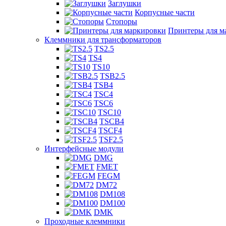
Заглушки
Корпусные части
Стопоры
Принтеры для м
Клеммники для трансформаторов
TS2.5
TS4
TS10
TSB2.5
TSB4
TSC4
TSC6
TSC10
TSCB4
TSCF4
TSF2.5
Интерфейсные модули
DMG
FMET
FEGM
DM72
DM108
DM100
DMK
Проходные клеммники