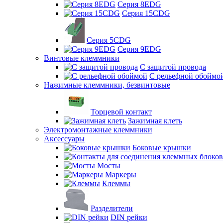
Серия 8EDG
Серия 15CDG
Серия 5CDG
Серия 9EDG
Винтовые клеммники
С защитой провода
C рельефной обоймо
Нажимные клеммники, безвинтовые
Торцевой контакт
Зажимная клеть
Электромонтажные клеммники
Аксессуары
Боковые крышки
Мосты
Маркеры
Клеммы
Разделители
DIN рейки