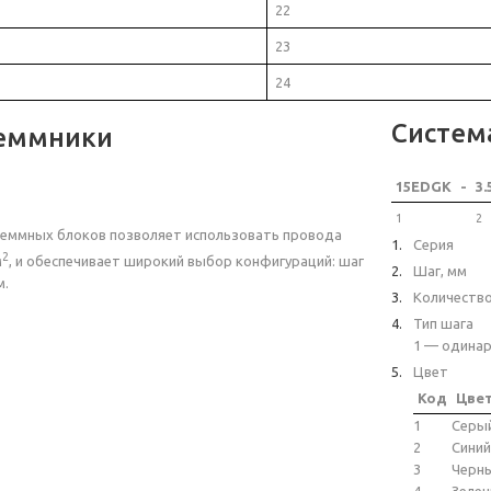
22
23
24
Систем
еммники
15EDGK
-
3.
1
2
еммных блоков позволяет использовать провода
Серия
2
м
, и обеспечивает широкий выбор конфигураций: шаг
Шаг, мм
м.
Количеств
Тип шага
1 — одинар
Цвет
Код
Цве
1
Серы
2
Синий
3
Черн