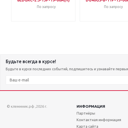
8EDGRC-2.5-13P-19-00A(H)
DG46GS-B-11P-13-00
По запросу
По запросу
Будьте всегда в курсе!
Будьте в курсе последних событий, подпишитесь и узнавайте первы
© клеммник.рф ,2026 г.
ИНФОРМАЦИЯ
Партнёры
Контактная информация
Карта сайта