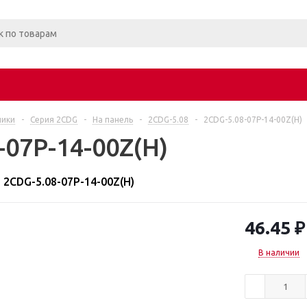
ники
-
Серия 2CDG
-
На панель
-
2CDG-5.08
-
2CDG-5.08-07P-14-00Z(H)
-07P-14-00Z(H)
2CDG-5.08-07P-14-00Z(H)
46.45
₽
В наличии