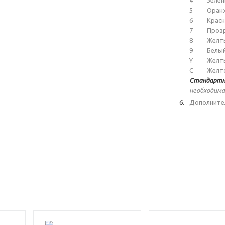
4
Зеле
5
Оран
6
Крас
7
Проз
8
Желт
9
Белы
Y
Желт
C
Желт
Стандартн
необходима
Дополните