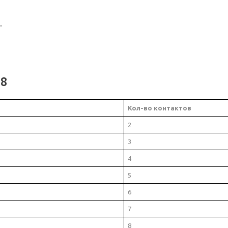
.
08
Кол-во контактов
2
3
4
5
6
7
8