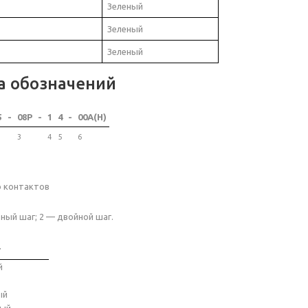
Зеленый
Зеленый
Зеленый
а обозначений
5
-
08P
-
1
4
-
00A(H)
3
4
5
6
о контактов
ный шаг; 2 — двойной шаг.
т
й
ый