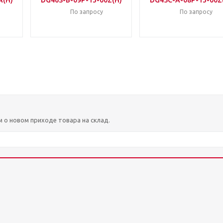
A(H)
DG46S-B-09P-13-00Z(H)
DG45C-A-08P-13-00Z
По запросу
По запросу
м о новом приходе товара на склад.