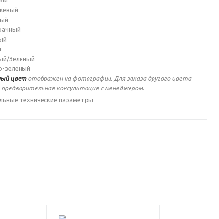
ный
жевый
ный
рачный
ый
й
ый/Зеленый
о-зеленый
ый цвет
отображен на фотографии. Для заказа другого цвета
 предварительная консультация с менеджером.
льные технические параметры