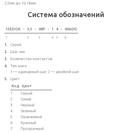
2,5мм до 10,16мм.
Система обозначений
15EDGK
-
3.5
-
08P
-
1
4
-
00A(H)
1
2
3
4
5
6
Серия
Шаг, мм
Количество контактов
Тип шага
1 — одинарный шаг; 2 — двойной шаг.
Цвет
Код
Цвет
1
Серый
2
Синий
3
Черный
4
Зеленый
5
Оранжевый
6
Красный
7
Прозрачный