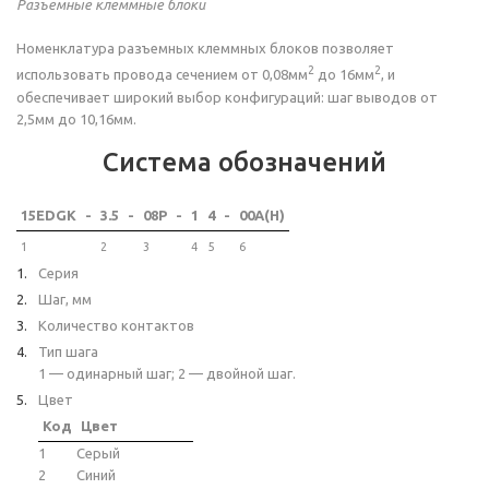
Разъемные клеммные блоки
Номенклатура разъемных клеммных блоков позволяет
2
2
использовать провода сечением от 0,08мм
до 16мм
, и
обеспечивает широкий выбор конфигураций: шаг выводов от
2,5мм до 10,16мм.
Система обозначений
15EDGK
-
3.5
-
08P
-
1
4
-
00A(H)
1
2
3
4
5
6
Серия
Шаг, мм
Количество контактов
Тип шага
1 — одинарный шаг; 2 — двойной шаг.
Цвет
Код
Цвет
1
Серый
2
Синий