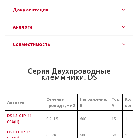
Документация
Аналоги
Совместимость
Серия Двухпроводные
клеммники. DS
Сечение
Напряжение,
Ток,
Кол-в
Артикул
провода, мм2
В
А
конта
DS1.5-01P-11-
0.2-1.5
600
15
1
00A(H)
DS10-01P-11-
0.5-16
600
60
1