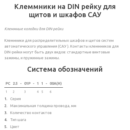
Клеммники на DIN рейку для
щитов и шкафов САУ
Клеммные колодки для DIN-рейки
Клеммники для распределительных шкафов и щитов систем
автоматического управления (САУ ). Контакты клеммников для
DIN-рейки могут быть двух видов: стандартные винтовые
зажимы, и пружинные зажимы.
Система обозначений
PC
2.5
-
01P
-
1
1
-
00A(H)
1
2
3
4
5
6
Серия
Максимальная толщина провода, мм
Количество контактов
Тип шага
Цвет