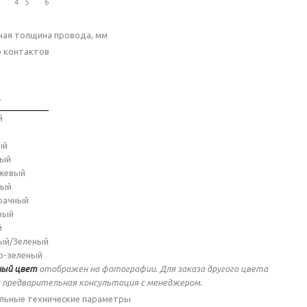
4
5
6
ая толщина провода, мм
о контактов
т
й
ый
ный
жевый
ный
рачный
вый
й
ый/Зеленый
о-зеленый
ый цвет
отображен на фотографии. Для заказа другого цвета
 предварительная консультация с менеджером.
льные технические параметры