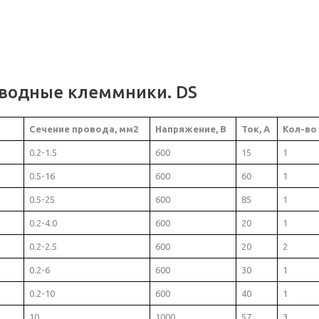
оводные клеммники. DS
Сечение провода, мм2
Напряжение, В
Ток, А
Кол-во
0.2-1.5
600
15
1
0.5-16
600
60
1
0.5-25
600
85
1
0.2-4.0
600
20
1
0.2-2.5
600
20
2
0.2-6
600
30
1
0.2-10
600
40
1
10
1000
57
3