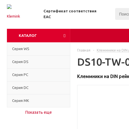
Сертификат соответствия
EAC
КАТАЛОГ
Серия WS
Главная
-
Клеммники на DIN 
DS10-TW-0
Серия DS
Серия PC
Клеммники на DIN рей
Серия DC
Серия MK
Показать еще