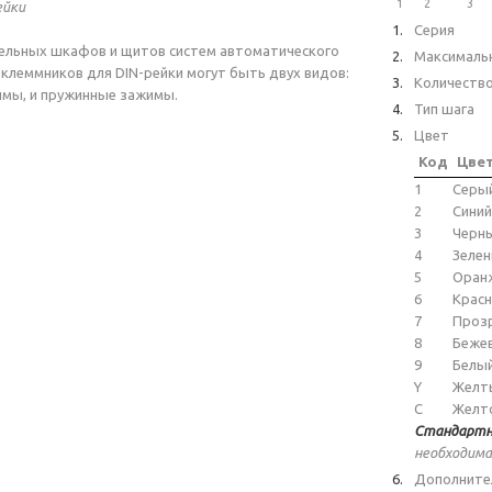
1
2
3
ейки
Серия
ельных шкафов и щитов систем автоматического
Максимальн
 клеммников для DIN-рейки могут быть двух видов:
Количеств
мы, и пружинные зажимы.
Тип шага
Цвет
Код
Цве
1
Серы
2
Синий
3
Черн
4
Зеле
5
Оран
6
Крас
7
Проз
8
Беже
9
Белы
Y
Желт
C
Желт
Стандартн
необходима
Дополните