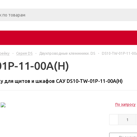
рейку
-
Серия DS
-
Двухпроводные клеммники. DS
-
DS10-TW-01P-11-00
1P-11-00A(H)
ку для щитов и шкафов САУ DS10-TW-01P-11-00A(H)
По запросу