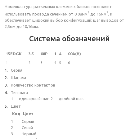
Номенклатура разъемных клеммных блоков позволяет
2
2
использовать провода сечением от 0,08мм
до 16мм
, и
обеспечивает широкий выбор конфигураций: шаг выводов от
2,5мм до 10,16мм.
Система обозначений
15EDGK
-
3.5
-
08P
-
1
4
-
00A(H)
1
2
3
4
5
6
Серия
Шаг, мм
Количество контактов
Тип шага
1 — одинарный шаг; 2 — двойной шаг.
Цвет
Код
Цвет
1
Серый
2
Синий
3
Черный