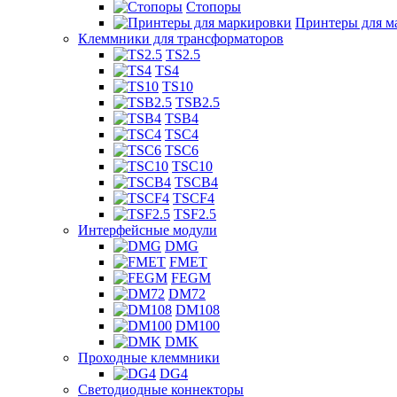
Стопоры
Принтеры для м
Клеммники для трансформаторов
TS2.5
TS4
TS10
TSB2.5
TSB4
TSC4
TSC6
TSC10
TSCB4
TSCF4
TSF2.5
Интерфейсные модули
DMG
FMET
FEGM
DM72
DM108
DM100
DMK
Проходные клеммники
DG4
Светодиодные коннекторы