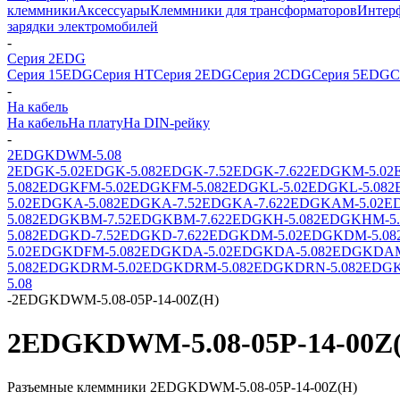
клеммники
Аксессуары
Клеммники для трансформаторов
Интер
зарядки электромобилей
-
Серия 2EDG
Серия 15EDG
Серия HT
Серия 2EDG
Серия 2CDG
Серия 5EDG
С
-
На кабель
На кабель
На плату
На DIN-рейку
-
2EDGKDWM-5.08
2EDGK-5.0
2EDGK-5.08
2EDGK-7.5
2EDGK-7.62
2EDGKM-5.0
2
5.08
2EDGKFM-5.0
2EDGKFM-5.08
2EDGKL-5.0
2EDGKL-5.08
2
5.0
2EDGKA-5.08
2EDGKA-7.5
2EDGKA-7.62
2EDGKAM-5.0
2E
5.08
2EDGKBM-7.5
2EDGKBM-7.62
2EDGKH-5.08
2EDGKHM-5.
5.08
2EDGKD-7.5
2EDGKD-7.62
2EDGKDM-5.0
2EDGKDM-5.08
5.0
2EDGKDFM-5.08
2EDGKDA-5.0
2EDGKDA-5.08
2EDGKDAM
5.08
2EDGKDRM-5.0
2EDGKDRM-5.08
2EDGKDRN-5.08
2EDGK
5.08
-
2EDGKDWM-5.08-05P-14-00Z(H)
2EDGKDWM-5.08-05P-14-00Z
Разъемные клеммники 2EDGKDWM-5.08-05P-14-00Z(H)