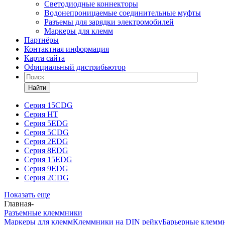
Светодиодные коннекторы
Водонепроницаемые соединительные муфты
Разъемы для зарядки электромобилей
Маркеры для клемм
Партнёры
Контактная информация
Карта сайта
Официальный дистрибьютор
Найти
Серия 15CDG
Серия HT
Серия 5EDG
Серия 5CDG
Серия 2EDG
Серия 8EDG
Серия 15EDG
Серия 9EDG
Серия 2CDG
Показать еще
Главная
-
Разъемные клеммники
Маркеры для клемм
Клеммники на DIN рейку
Барьерные клемм