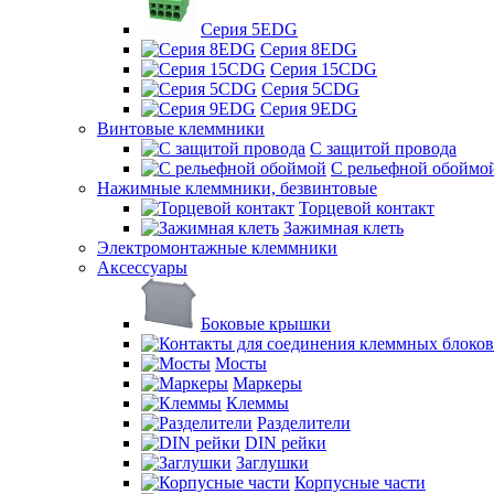
Серия 5EDG
Серия 8EDG
Серия 15CDG
Серия 5CDG
Серия 9EDG
Винтовые клеммники
С защитой провода
C рельефной обоймо
Нажимные клеммники, безвинтовые
Торцевой контакт
Зажимная клеть
Электромонтажные клеммники
Аксессуары
Боковые крышки
Мосты
Маркеры
Клеммы
Разделители
DIN рейки
Заглушки
Корпусные части