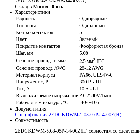
2EDGKDWM-5.08-05P-14-00Z(H)
Склад в Москве:
0 шт.
Характеристики
Рядность
Однорядные
Тип шага
Одинарный
Кол-во контактов
5
Цвет
Зеленый
Покрытие контактов
Фосфористая бронза
Шаг, мм
5.08
2
Сечение провода в мм2
2.5 мм
IEC
Сечение провода AWG
28-12 AWG
Материал корпуса
PA66, UL94V-0
Напряжение, В
300 В - UL
Ток, А
10 A - UL
Выдерживаемое напряжение
AC2500V/1мин.
Рабочая температура, °C
-40~+105
Документация
Спецификация 2EDGKDWM-5.08-05P-14-00Z(H)
Совместимость
2EDGKDWM-5.08-05P-14-00Z(H) совместим со следующи