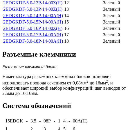
2EDGKDF-5.0-12P-14-00Z(H)
12
Зеленый
2EDGKDF-5.0-13P-14-00Z(H)
13
Зеленый
2EDGKDF-5.0-14P-14-00A(H)
14
Зеленый
2EDGKDF-5.0-15P-14-00A(H)
15
Зеленый
2EDGKDF-5.0-16P-14-00Z(H)
16
Зеленый
2EDGKDF-5.0-17P-14-00A(H)
17
Зеленый
2EDGKDF-5.0-18P-14-00A(H)
18
Зеленый
Разъемные клеммники
Разъемные клеммные блоки
Номенклатура разъемных клеммных блоков позволяет
2
2
использовать провода сечением от 0,08мм
до 16мм
, и
обеспечивает широкий выбор конфигураций: шаг выводов от
2,5мм до 10,16мм.
Система обозначений
15EDGK
-
3.5
-
08P
-
1
4
-
00A(H)
1
2
3
4
5
6