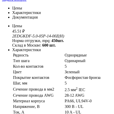
Цены
Характеристики
Документация
Цены
45.51 ₽
2EDGKDF-5.0-05P-14-00Z(H)
Норма отгрузки, mpq:
450шт.
Склад в Москве:
600 шт.
Характеристики
Рядность
Однорядные
Тип шага
Одинарный
Кол-во контактов
5
Цвет
Зеленый
Покрытие контактов
Фосфористая бронза
Шаг, мм
5
2
Сечение провода в мм2
2.5 мм
IEC
Сечение провода AWG
28-12 AWG
Материал корпуса
PA66, UL94V-0
Напряжение, В
300 В - UL
Ток, А
10 A - UL