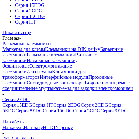
Серия 15EDG
Серия 2CDG
Серия 15CDG
Серия HT
Показать еще
Главная
-
Разъемные клеммники
Маркеры для клемм
Клеммники на DIN рейку
Барьерные
клеммники
Разъемные клеммники
Винтовые
клеммники
Нажимные клеммники,
безвинтовые
Электромонтажные
клеммники
Аксессуары
Клеммники для
трансформаторов
Интерфейсные модули
Проходные
клеммники
Светодиодные коннекторы
Водонепроницаемые
соединительные муфты
Разъемы для зарядки электромобилей
-
Серия 2EDG
Серия 15EDG
Серия HT
Серия 2EDG
Серия 2CDG
Серия
5EDG
Серия 8EDG
Серия 15CDG
Серия 5CDG
Серия 9EDG
-
На кабель
На кабель
На плату
На DIN-рейку
-
2EDGKDF-5.0