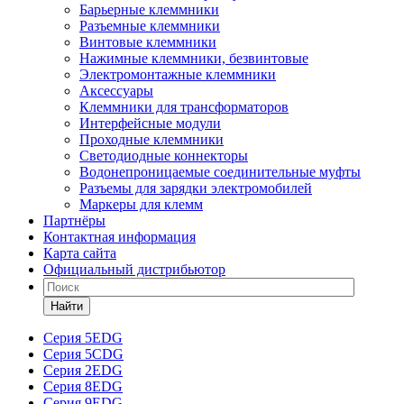
Барьерные клеммники
Разъемные клеммники
Винтовые клеммники
Нажимные клеммники, безвинтовые
Электромонтажные клеммники
Аксессуары
Клеммники для трансформаторов
Интерфейсные модули
Проходные клеммники
Светодиодные коннекторы
Водонепроницаемые соединительные муфты
Разъемы для зарядки электромобилей
Маркеры для клемм
Партнёры
Контактная информация
Карта сайта
Официальный дистрибьютор
Найти
Серия 5EDG
Серия 5CDG
Серия 2EDG
Серия 8EDG
Серия 9EDG