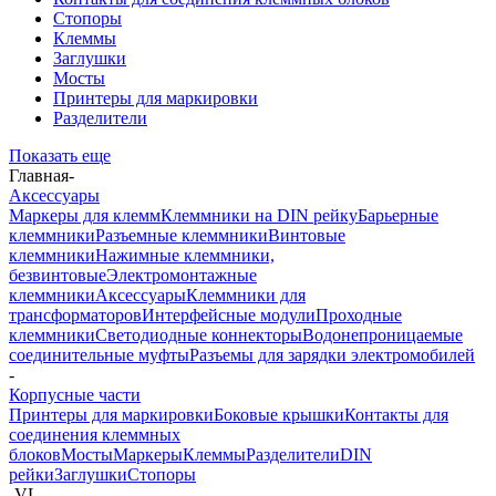
Стопоры
Клеммы
Заглушки
Мосты
Принтеры для маркировки
Разделители
Показать еще
Главная
-
Аксессуары
Маркеры для клемм
Клеммники на DIN рейку
Барьерные
клеммники
Разъемные клеммники
Винтовые
клеммники
Нажимные клеммники,
безвинтовые
Электромонтажные
клеммники
Аксессуары
Клеммники для
трансформаторов
Интерфейсные модули
Проходные
клеммники
Светодиодные коннекторы
Водонепроницаемые
соединительные муфты
Разъемы для зарядки электромобилей
-
Корпусные части
Принтеры для маркировки
Боковые крышки
Контакты для
соединения клеммных
блоков
Мосты
Маркеры
Клеммы
Разделители
DIN
рейки
Заглушки
Стопоры
-
VL