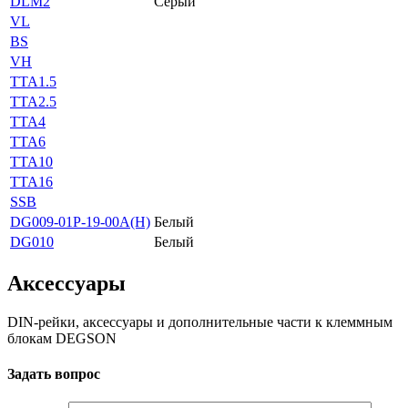
DLM2
Серый
VL
BS
VH
TTA1.5
TTA2.5
TTA4
TTA6
TTA10
TTA16
SSB
DG009-01P-19-00A(H)
Белый
DG010
Белый
Аксессуары
DIN-рейки, аксессуары и дополнительные части к клеммным
блокам DEGSON
Задать вопрос