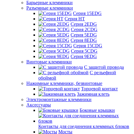
Барьерные клеммники
Разъемные клеммники
Серия 15EDG
Серия HT
Серия 2EDG
Серия 2CDG
Серия 5EDG
Серия 8EDG
Серия 15CDG
Серия 5CDG
Серия 9EDG
Винтовые клеммники
С защитой провода
C рельефной
обоймой
Нажимные клеммники, безвинтовые
Торцевой контакт
Зажимная клеть
Электромонтажные клеммники
Аксессуары
Боковые крышки
Контакты для соединения клеммных блоков
Мосты