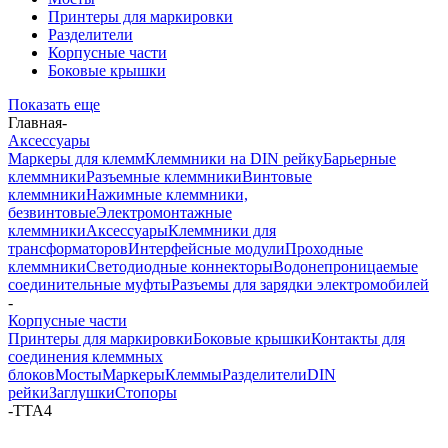
Принтеры для маркировки
Разделители
Корпусные части
Боковые крышки
Показать еще
Главная
-
Аксессуары
Маркеры для клемм
Клеммники на DIN рейку
Барьерные
клеммники
Разъемные клеммники
Винтовые
клеммники
Нажимные клеммники,
безвинтовые
Электромонтажные
клеммники
Аксессуары
Клеммники для
трансформаторов
Интерфейсные модули
Проходные
клеммники
Светодиодные коннекторы
Водонепроницаемые
соединительные муфты
Разъемы для зарядки электромобилей
-
Корпусные части
Принтеры для маркировки
Боковые крышки
Контакты для
соединения клеммных
блоков
Мосты
Маркеры
Клеммы
Разделители
DIN
рейки
Заглушки
Стопоры
-
TTA4