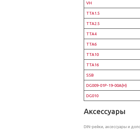
VH
TTA1.5
TTA2.5
TTA4
TTA6
TTA10
TTA16
SSB
DG009-01P-19-00A(H)
DG010
Аксессуары
DIN-рейки, аксессуары и до