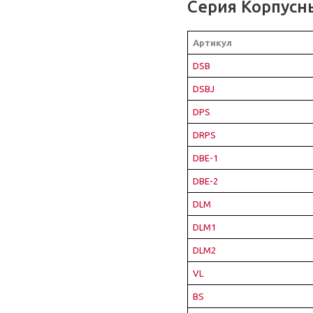
Серия Корпусн
Артикул
DSB
DSBJ
DPS
DRPS
DBE-1
DBE-2
DLM
DLM1
DLM2
VL
BS