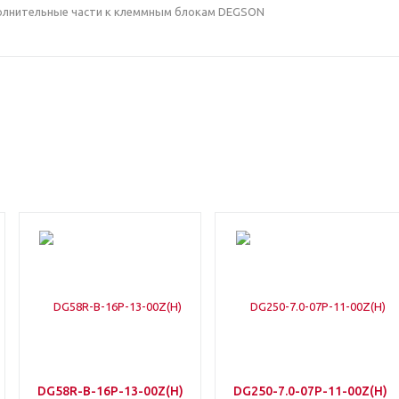
полнительные части к клеммным блокам DEGSON
DG58R-B-16P-13-00Z(H)
DG250-7.0-07P-11-00Z(H)