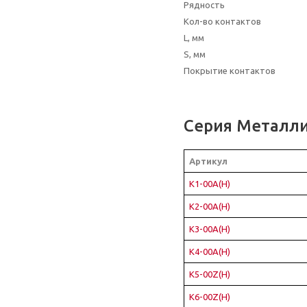
Рядность
Кол-во контактов
L, мм
S, мм
Покрытие контактов
Серия Металл
Артикул
K1-00A(H)
K2-00A(H)
K3-00A(H)
K4-00A(H)
K5-00Z(H)
K6-00Z(H)