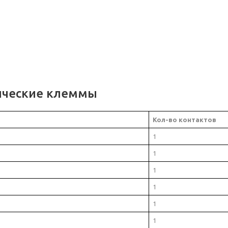
ические клеммы
Кол-во контактов
1
1
1
1
1
1