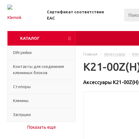
Сертификат соответствия
EAC
КАТАЛОГ
DIN рейки
Главная
-
Аксессуары
-
Кл
K21-00Z(H
Контакты для соединения
клеммных блоков
Аксессуары K21-00Z(H)
Стопоры
Клеммы
Заглушки
Показать еще