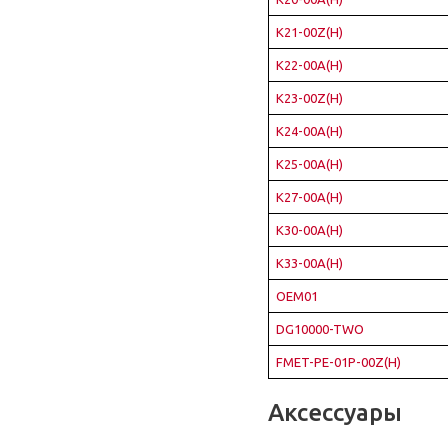
K21-00Z(H)
K22-00A(H)
K23-00Z(H)
K24-00A(H)
K25-00A(H)
K27-00A(H)
K30-00A(H)
K33-00A(H)
OEM01
DG10000-TWO
FMET-PE-01P-00Z(H)
Аксессуары