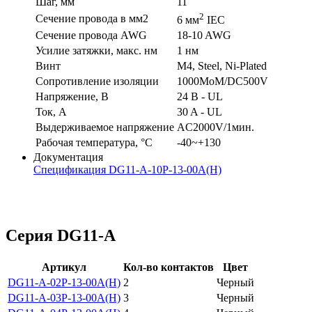
Шаг, мм
11
2
Сечение провода в мм2
6 мм
IEC
Сечение провода AWG
18-10 AWG
Усилие затяжки, макс. нм
1 нм
Винт
M4, Steel, Ni-Plated
Сопротивление изоляции
1000MoM/DC500V
Напряжение, В
24 В - UL
Ток, А
30 A - UL
Выдерживаемое напряжение
AC2000V/1мин.
Рабочая температура, °C
-40~+130
Документация
Спецификация DG11-A-10P-13-00A(H)
Серия DG11-A
Артикул
Кол-во контактов
Цвет
DG11-A-02P-13-00A(H)
2
Черный
DG11-A-03P-13-00A(H)
3
Черный