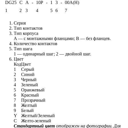
DG25
C
A
-
10P
-
1
3
-
00A(H)
1
2
3
4
5
6
7
Серия
Тип контактов
Тип корпуса
A — с монтажными фланцами; B — без фланцев.
Количество контактов
Тип шага
1 — одинарный шаг; 2 — двойной шаг.
Цвет
Код
Цвет
1
Серый
2
Синий
3
Черный
4
Зеленый
5
Оранжевый
6
Красный
7
Прозрачный
8
Желтый
9
Белый
Y
Желтый/Зеленый
C
Желто-зеленый
Стандартный цвет
отображен на фотографии. Для