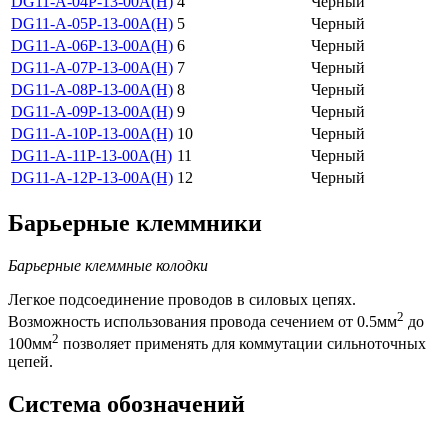
DG11-A-04P-13-00A(H)
4
Черный
DG11-A-05P-13-00A(H)
5
Черный
DG11-A-06P-13-00A(H)
6
Черный
DG11-A-07P-13-00A(H)
7
Черный
DG11-A-08P-13-00A(H)
8
Черный
DG11-A-09P-13-00A(H)
9
Черный
DG11-A-10P-13-00A(H)
10
Черный
DG11-A-11P-13-00A(H)
11
Черный
DG11-A-12P-13-00A(H)
12
Черный
Барьерные клеммники
Барьерные клеммные колодки
Легкое подсоединение проводов в силовых цепях.
2
Возможность использования провода сечением от 0.5мм
до
2
100мм
позволяет применять для коммутации сильноточных
цепей.
Система обозначений