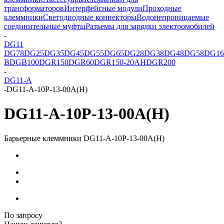
трансформаторов
Интерфейсные модули
Проходные
клеммники
Светодиодные коннекторы
Водонепроницаемые
соединительные муфты
Разъемы для зарядки электромобилей
-
DG11
DG78
DG25
DG35
DG45
DG55
DG65
DG28
DG38
DG48
DG58
DG16
B
DGB100
DGR150
DGR60
DGR150-20AH
DGR200
-
DG11-A
-
DG11-A-10P-13-00A(H)
DG11-A-10P-13-00A(H)
Барьерные клеммники DG11-A-10P-13-00A(H)
По запросу