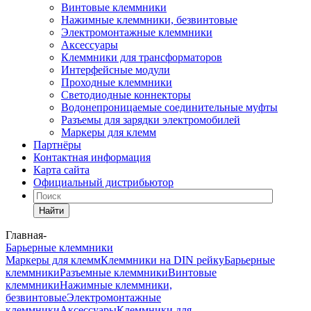
Винтовые клеммники
Нажимные клеммники, безвинтовые
Электромонтажные клеммники
Аксессуары
Клеммники для трансформаторов
Интерфейсные модули
Проходные клеммники
Светодиодные коннекторы
Водонепроницаемые соединительные муфты
Разъемы для зарядки электромобилей
Маркеры для клемм
Партнёры
Контактная информация
Карта сайта
Официальный дистрибьютор
Найти
Главная
-
Барьерные клеммники
Маркеры для клемм
Клеммники на DIN рейку
Барьерные
клеммники
Разъемные клеммники
Винтовые
клеммники
Нажимные клеммники,
безвинтовые
Электромонтажные
клеммники
Аксессуары
Клеммники для