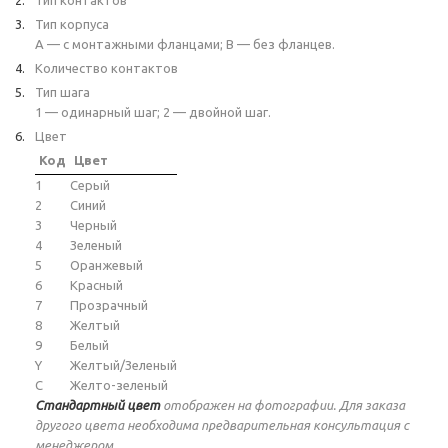
Тип контактов
Тип корпуса
A — с монтажными фланцами; B — без фланцев.
Количество контактов
Тип шага
1 — одинарный шаг; 2 — двойной шаг.
Цвет
Код
Цвет
1
Серый
2
Синий
3
Черный
4
Зеленый
5
Оранжевый
6
Красный
7
Прозрачный
8
Желтый
9
Белый
Y
Желтый/Зеленый
C
Желто-зеленый
Стандартный цвет
отображен на фотографии. Для заказа
другого цвета необходима предварительная консультация с
менеджером.