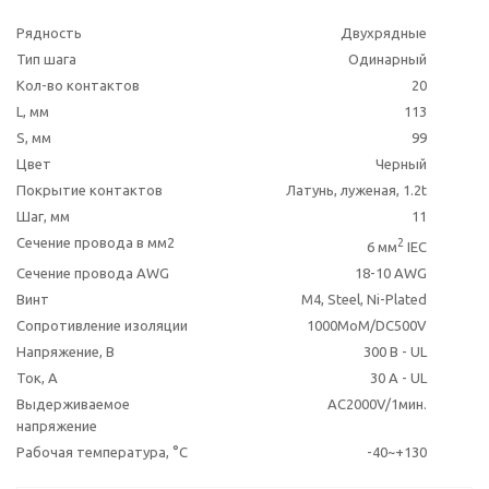
Рядность
Двухрядные
Тип шага
Одинарный
Кол-во контактов
20
L, мм
113
S, мм
99
Цвет
Черный
Покрытие контактов
Латунь, луженая, 1.2t
Шаг, мм
11
Сечение провода в мм2
2
6 мм
IEC
Сечение провода AWG
18-10 AWG
Винт
M4, Steel, Ni-Plated
Сопротивление изоляции
1000MoM/DC500V
Напряжение, В
300 В - UL
Ток, А
30 A - UL
Выдерживаемое
AC2000V/1мин.
напряжение
Рабочая температура, °C
-40~+130