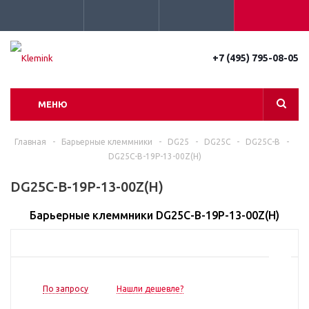
+7 (495) 795-08-05
МЕНЮ
Главная
-
Барьерные клеммники
-
DG25
-
DG25C
-
DG25C-B
-
DG25C-B-19P-13-00Z(H)
DG25C-B-19P-13-00Z(H)
Барьерные клеммники DG25C-B-19P-13-00Z(H)
По запросу
Нашли дешевле?