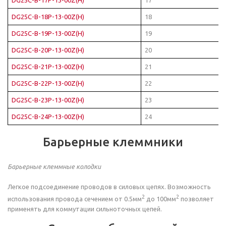
DG25C-B-18P-13-00Z(H)
18
DG25C-B-19P-13-00Z(H)
19
DG25C-B-20P-13-00Z(H)
20
DG25C-B-21P-13-00Z(H)
21
DG25C-B-22P-13-00Z(H)
22
DG25C-B-23P-13-00Z(H)
23
DG25C-B-24P-13-00Z(H)
24
Барьерные клеммники
Барьерные клеммные колодки
Легкое подсоединение проводов в силовых цепях. Возможность
2
2
использования провода сечением от 0.5мм
до 100мм
позволяет
применять для коммутации сильноточных цепей.