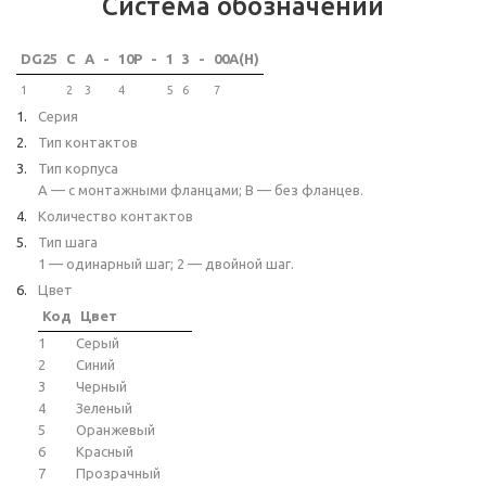
Система обозначений
DG25
C
A
-
10P
-
1
3
-
00A(H)
1
2
3
4
5
6
7
Серия
Тип контактов
Тип корпуса
A — с монтажными фланцами; B — без фланцев.
Количество контактов
Тип шага
1 — одинарный шаг; 2 — двойной шаг.
Цвет
Код
Цвет
1
Серый
2
Синий
3
Черный
4
Зеленый
5
Оранжевый
6
Красный
7
Прозрачный