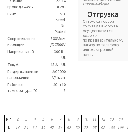
Сечение
22-14
Партнамберы
.
провода AWG
AWG
Отгрузка
Винт
M3,
Steel,
Отгрузка товара
Ni-
со склада в Москве
осуществляется
Plated
только
Сопротивление
500MoM
по предварительному
изоляции
/DC500V
заказу по телефону
или электронной
Напряжение, В
300 В -
почте.
UL
Ток, А
15 A - UL
Выдерживаемое
AC2000
напряжение
V/1мин.
Рабочая
-40~+10
температура, °C
5
Pin
2
3
4
5
6
7
8
9
10
11
12
13
14
15
L
16
24
31
39
47
54
62
70
77
85
92
100
108
11