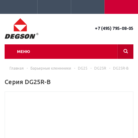
+7 (495) 795-08-05
МЕНЮ
Главная
-
Барьерные клеммники
-
DG25
-
DG25R
-
DG25R-B
Серия DG25R-B