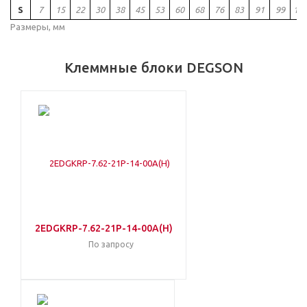
S
7
15
22
30
38
45
53
60
68
76
83
91
99
10
Размеры, мм
Клеммные блоки DEGSON
2EDGKRP-7.62-21P-14-00A(H)
По запросу