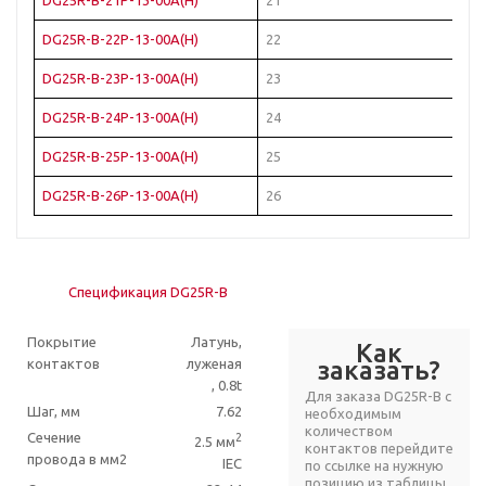
DG25R-B-21P-13-00A(H)
21
Че
DG25R-B-22P-13-00A(H)
22
Че
DG25R-B-23P-13-00A(H)
23
Че
DG25R-B-24P-13-00A(H)
24
Че
DG25R-B-25P-13-00A(H)
25
Че
DG25R-B-26P-13-00A(H)
26
Че
Спецификация DG25R-B
Покрытие
Латунь,
Как
контактов
луженая
заказать?
, 0.8t
Для заказа DG25R-B с
Шаг, мм
7.62
необходимым
количеством
Сечение
2
2.5 мм
контактов перейдите
провода в мм2
IEC
по ссылке на нужную
позицию из таблицы