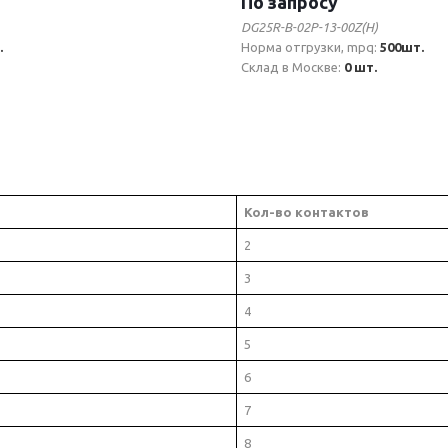
По запросу
DG25R-B-02P-13-00Z(H)
.
Норма отгрузки, mpq:
500шт.
Склад в Москве:
0 шт.
Кол-во контактов
2
3
4
5
6
7
8