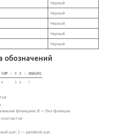
Черный
Черный
Черный
Черный
Черный
а обозначений
10P
-
1
3
-
00A(H)
4
5
6
7
тов
а
ажными фланцами; B — без фланцев.
о контактов
ный шаг; 2 — двойной шаг.