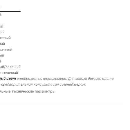
т
й
ый
ный
жевый
ный
рачный
ый
й
ый/Зеленый
о-зеленый
ый цвет
отображен на фотографии. Для заказа другого цвета
 предварительная консультация с менеджером.
льные технические параметры