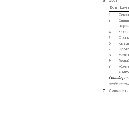
Цвет
Код
Цве
1
Серы
2
Синий
3
Черн
4
Зеле
5
Оран
6
Крас
7
Проз
8
Желт
9
Белы
Y
Желт
C
Желт
Стандартн
необходима
Дополните