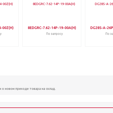
4-00Z(H)
8EDGRC-7.62-14P-19-00A(H)
DG28S-A-26P
у
По запросу
По з
м о новом приходе товара на склад.