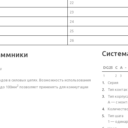
22
23
24
25
26
Систем
еммники
DG25
C
A
-
и
1
2
3
дов в силовых цепях. Возможность использования
Серия
2
до 100мм
позволяет применять для коммутации
Тип контак
Тип корпус
A — с монт
Количеств
Тип шага
1 — одинар