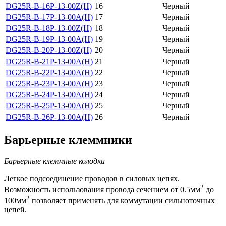
DG25R-B-16P-13-00Z(H)
16
Черный
DG25R-B-17P-13-00A(H)
17
Черный
DG25R-B-18P-13-00Z(H)
18
Черный
DG25R-B-19P-13-00A(H)
19
Черный
DG25R-B-20P-13-00Z(H)
20
Черный
DG25R-B-21P-13-00A(H)
21
Черный
DG25R-B-22P-13-00A(H)
22
Черный
DG25R-B-23P-13-00A(H)
23
Черный
DG25R-B-24P-13-00A(H)
24
Черный
DG25R-B-25P-13-00A(H)
25
Черный
DG25R-B-26P-13-00A(H)
26
Черный
Барьерные клеммники
Барьерные клеммные колодки
Легкое подсоединение проводов в силовых цепях.
2
Возможность использования провода сечением от 0.5мм
до
2
100мм
позволяет применять для коммутации сильноточных
цепей.