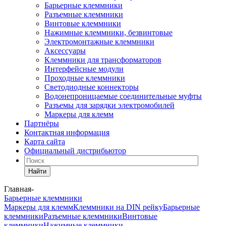
Барьерные клеммники
Разъемные клеммники
Винтовые клеммники
Нажимные клеммники, безвинтовые
Электромонтажные клеммники
Аксессуары
Клеммники для трансформаторов
Интерфейсные модули
Проходные клеммники
Светодиодные коннекторы
Водонепроницаемые соединительные муфты
Разъемы для зарядки электромобилей
Маркеры для клемм
Партнёры
Контактная информация
Карта сайта
Официальный дистрибьютор
Найти
Главная
-
Барьерные клеммники
Маркеры для клемм
Клеммники на DIN рейку
Барьерные
клеммники
Разъемные клеммники
Винтовые
клеммники
Нажимные клеммники,