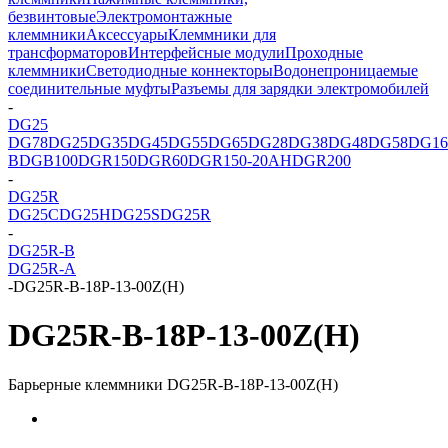
безвинтовые
Электромонтажные
клеммники
Аксессуары
Клеммники для
трансформаторов
Интерфейсные модули
Проходные
клеммники
Светодиодные коннекторы
Водонепроницаемые
соединительные муфты
Разъемы для зарядки электромобилей
-
DG25
DG78
DG25
DG35
DG45
DG55
DG65
DG28
DG38
DG48
DG58
DG16
B
DGB100
DGR150
DGR60
DGR150-20AH
DGR200
-
DG25R
DG25C
DG25H
DG25S
DG25R
-
DG25R-B
DG25R-A
-
DG25R-B-18P-13-00Z(H)
DG25R-B-18P-13-00Z(H)
Барьерные клеммники DG25R-B-18P-13-00Z(H)