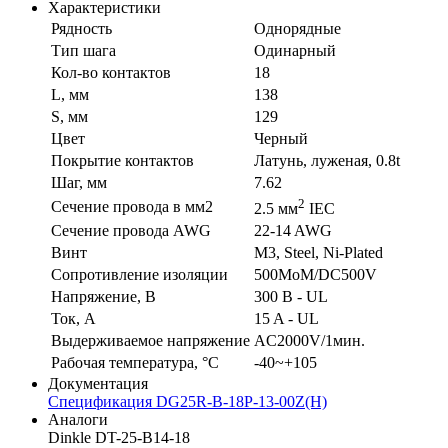
Характеристики
Рядность
Однорядные
Тип шага
Одинарный
Кол-во контактов
18
L, мм
138
S, мм
129
Цвет
Черный
Покрытие контактов
Латунь, луженая, 0.8t
Шаг, мм
7.62
2
Сечение провода в мм2
2.5 мм
IEC
Сечение провода AWG
22-14 AWG
Винт
M3, Steel, Ni-Plated
Сопротивление изоляции
500MoM/DC500V
Напряжение, В
300 В - UL
Ток, А
15 A - UL
Выдерживаемое напряжение
AC2000V/1мин.
Рабочая температура, °C
-40~+105
Документация
Спецификация DG25R-B-18P-13-00Z(H)
Аналоги
Dinkle DT-25-B14-18