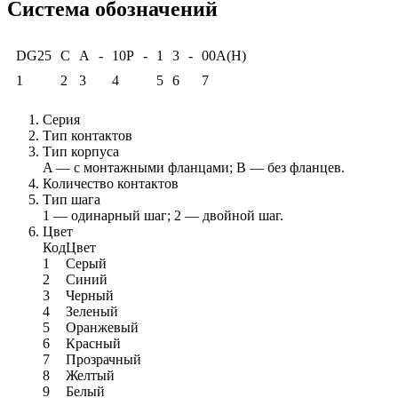
Система обозначений
DG25
C
A
-
10P
-
1
3
-
00A(H)
1
2
3
4
5
6
7
Серия
Тип контактов
Тип корпуса
A — с монтажными фланцами; B — без фланцев.
Количество контактов
Тип шага
1 — одинарный шаг; 2 — двойной шаг.
Цвет
Код
Цвет
1
Серый
2
Синий
3
Черный
4
Зеленый
5
Оранжевый
6
Красный
7
Прозрачный
8
Желтый
9
Белый