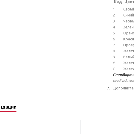
Код
Цве
1
Серы
2
Синий
3
Черн
4
Зеле
5
Оран
6
Крас
7
Проз
8
Желт
9
Белы
Y
Желт
C
Желт
Стандартн
необходима
Дополните
ндации