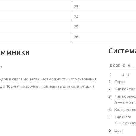
23
24
25
26
Систем
еммники
DG25
C
A
-
и
1
2
3
дов в силовых цепях. Возможность использования
Серия
2
до 100мм
позволяет применять для коммутации
Тип контак
Тип корпус
A — с монт
Количеств
Тип шага
1 — одинар
Цвет