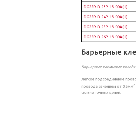
DG25R-B-23P-13-00A(H)
DG25R-B-24P-13-00A(H)
DG25R-B-25P-13-00A(H)
DG25R-B-26P-13-00A(H)
Барьерные кл
Барьерные клеммные колодк
Легкое подсоединение прово
2
провода сечением от 0.5мм
сильноточных цепей.