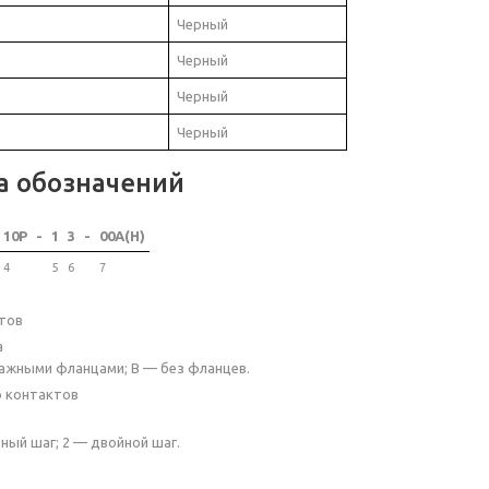
Черный
Черный
Черный
Черный
а обозначений
10P
-
1
3
-
00A(H)
4
5
6
7
тов
а
ажными фланцами; B — без фланцев.
о контактов
ный шаг; 2 — двойной шаг.