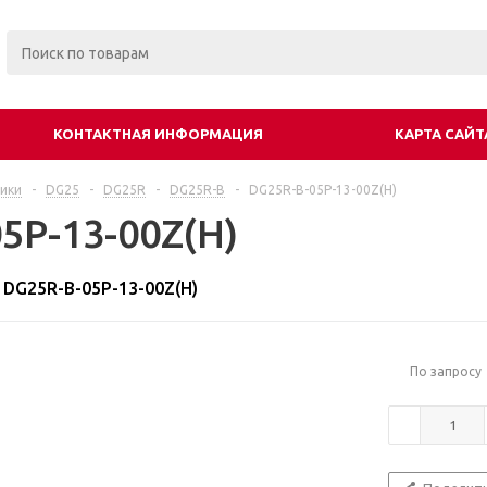
КОНТАКТНАЯ ИНФОРМАЦИЯ
КАРТА САЙТ
ики
-
DG25
-
DG25R
-
DG25R-B
-
DG25R-B-05P-13-00Z(H)
5P-13-00Z(H)
DG25R-B-05P-13-00Z(H)
По запросу