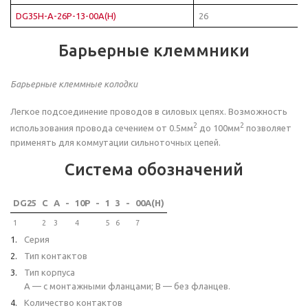
DG35H-A-26P-13-00A(H)
26
Барьерные клеммники
Барьерные клеммные колодки
Легкое подсоединение проводов в силовых цепях. Возможность
2
2
использования провода сечением от 0.5мм
до 100мм
позволяет
применять для коммутации сильноточных цепей.
Система обозначений
DG25
C
A
-
10P
-
1
3
-
00A(H)
1
2
3
4
5
6
7
Серия
Тип контактов
Тип корпуса
A — с монтажными фланцами; B — без фланцев.
Количество контактов