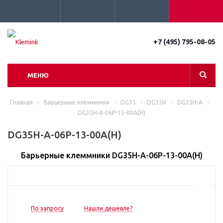
+7 (495) 795-08-05
МЕНЮ
Главная
-
Барьерные клеммники
-
DG35
-
DG35H
-
DG35H-A
-
DG35H-A-06P-13-00A(H)
DG35H-A-06P-13-00A(H)
Барьерные клеммники DG35H-A-06P-13-00A(H)
По запросу
Нашли дешевле?