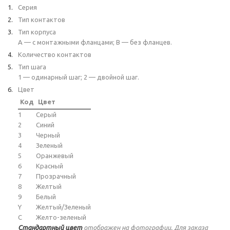
Серия
Тип контактов
Тип корпуса
A — с монтажными фланцами; B — без фланцев.
Количество контактов
Тип шага
1 — одинарный шаг; 2 — двойной шаг.
Цвет
Код
Цвет
1
Серый
2
Синий
3
Черный
4
Зеленый
5
Оранжевый
6
Красный
7
Прозрачный
8
Желтый
9
Белый
Y
Желтый/Зеленый
C
Желто-зеленый
Стандартный цвет
отображен на фотографии. Для заказа