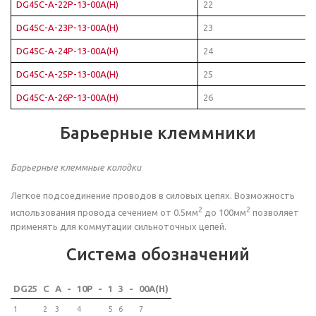
DG45C-A-22P-13-00A(H)
22
DG45C-A-23P-13-00A(H)
23
DG45C-A-24P-13-00A(H)
24
DG45C-A-25P-13-00A(H)
25
DG45C-A-26P-13-00A(H)
26
Барьерные клеммники
Барьерные клеммные колодки
Легкое подсоединение проводов в силовых цепях. Возможность
2
2
использования провода сечением от 0.5мм
до 100мм
позволяет
применять для коммутации сильноточных цепей.
Система обозначений
DG25
C
A
-
10P
-
1
3
-
00A(H)
1
2
3
4
5
6
7