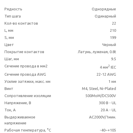
Рядность
Однорядные
Тип шага
Одинарный
Кол-во контактов
22
L, мм
210
S, мм
199
Цвет
Черный
Покрытие контактов
Латунь, луженая, 0.8t
Шаг, мм
9.5
Сечение провода в мм2
2
4 мм
IEC
Сечение провода AWG
22-12 AWG
Усилие затяжки, макс. нм
1 нм
Винт
M4, Steel, Ni-Plated
Сопротивление изоляции
500MoM/DC500V
Напряжение, В
300 В - UL
Ток, А
20 A - UL
Выдерживаемое
AC2000V/1мин.
напряжение
Рабочая температура, °C
-40~+105