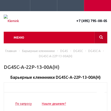
+7 (495) 795-08-05
МЕНЮ
Главная
-
Барьерные клеммники
-
DG45
-
DG45C
-
DG45C-A
-
DG45C-A-22P-13-00A(H)
DG45C-A-22P-13-00A(H)
Барьерные клеммники DG45C-A-22P-13-00A(H)
По запросу
Нашли дешевле?